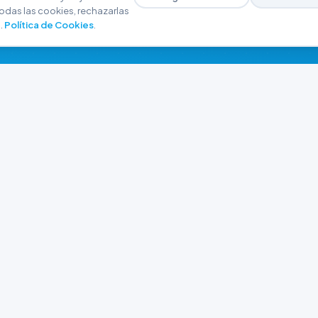
odas las cookies, rechazarlas
.
Política de Cookies
.
NAVEGACIÓN
CONTACTO
Inicio
+54 9 280 466-6793
Catálogo
ferreteriaargrw@gma
Nuestras Sucursales
Trabajá con Nosotros
Playa unión, Chubut