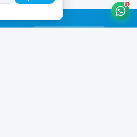
1
HORARIOS DE ATENCIÓN
Casa Central
CERRADO
Hoy cerrado
Murga
CERRADO
il.com
Hoy cerrado
Playa Unión
CERRADO
Hoy cerrado
Prefar
CERRADO
Hoy cerrado
Ver todos los horarios