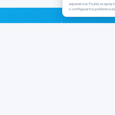
experiencia. Podés aceptar t
o configurar tus preferencias
FERRETERÍA ARGENTINA
RW
Líderes en herramientas industriales y
materiales de construcción en Rawson y
Playa Unión. Potenciamos tus proyectos con
calidad garantizada.