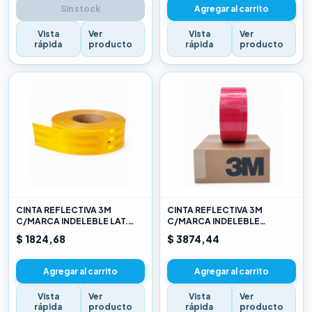
Sin stock
Agregar al carrito
Vista
Ver
Vista
Ver
rápida
producto
rápida
producto
CINTA REFLECTIVA 3M
CINTA REFLECTIVA 3M
C/MARCA INDELEBLE LAT.
C/MARCA INDELEBLE
AMARILLO X METRO
TRASERA BLANCA Y ROJO X
$ 1824,68
$ 3874,44
METRO
Agregar al carrito
Agregar al carrito
Vista
Ver
Vista
Ver
rápida
producto
rápida
producto