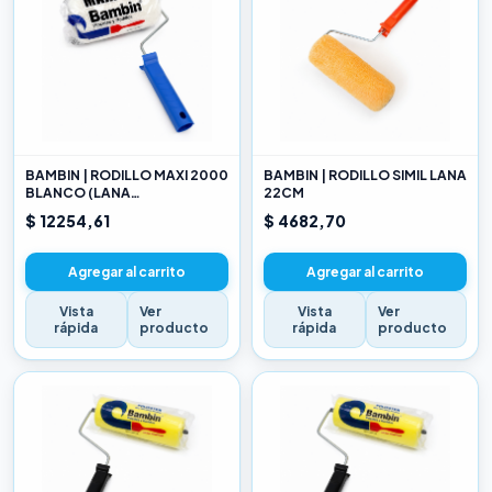
BAMBIN | RODILLO MAXI 2000
BAMBIN | RODILLO SIMIL LANA
BLANCO (LANA
22CM
SELECCIONADA) 22CM
$ 12254,61
$ 4682,70
Agregar al carrito
Agregar al carrito
Vista
Ver
Vista
Ver
rápida
producto
rápida
producto