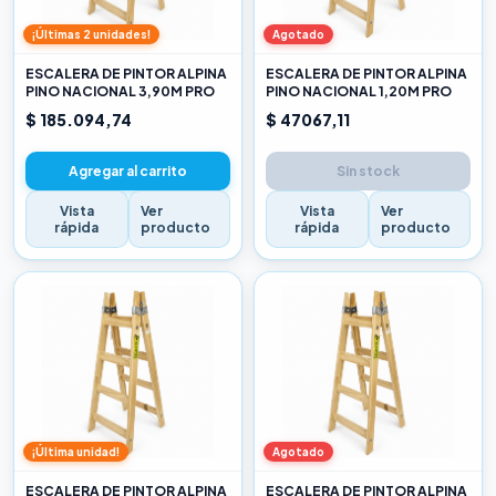
¡Últimas 2 unidades!
Agotado
ESCALERA DE PINTOR ALPINA
ESCALERA DE PINTOR ALPINA
PINO NACIONAL 3,90M PRO
PINO NACIONAL 1,20M PRO
$ 185.094,74
$ 47067,11
Agregar al carrito
Sin stock
Vista
Ver
Vista
Ver
rápida
producto
rápida
producto
¡Última unidad!
Agotado
ESCALERA DE PINTOR ALPINA
ESCALERA DE PINTOR ALPINA