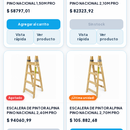
PINO NACIONAL 1,50M PRO
PINO NACIONAL 2,10M PRO
$ 58797,01
$ 82323,92
Agregar al carrito
Sin stock
Vista
Ver
Vista
Ver
rápida
producto
rápida
producto
Agotado
¡Última unidad!
ESCALERA DE PINTOR ALPINA
ESCALERA DE PINTOR ALPINA
PINO NACIONAL 2,40M PRO
PINO NACIONAL 2,70M PRO
$ 94060,99
$ 105.882,68