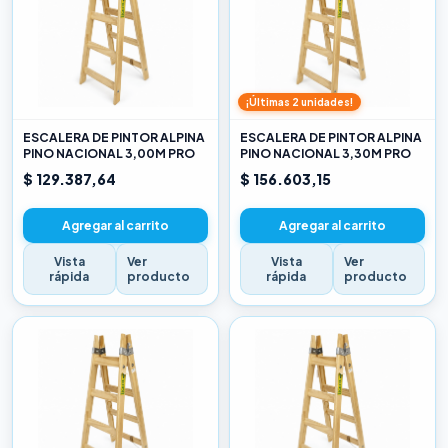
¡Últimas 2 unidades!
ESCALERA DE PINTOR ALPINA
ESCALERA DE PINTOR ALPINA
PINO NACIONAL 3,00M PRO
PINO NACIONAL 3,30M PRO
$ 129.387,64
$ 156.603,15
Agregar al carrito
Agregar al carrito
Vista
Ver
Vista
Ver
rápida
producto
rápida
producto