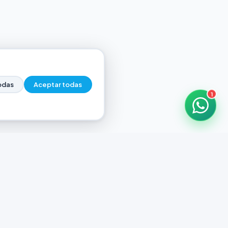
odas
Aceptar todas
1