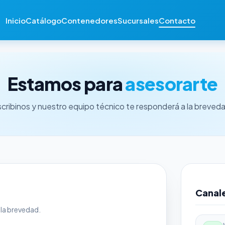
Inicio
Catálogo
Contenedores
Sucursales
Contacto
Estamos para
asesorarte
cribinos y nuestro equipo técnico te responderá a la breved
Canale
la brevedad.