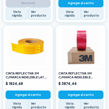
Sin stock
Agregar al carrito
Vista
Ver
Vista
Ver
rápida
producto
rápida
producto
CINTA REFLECTIVA 3M
CINTA REFLECTIVA 3M
C/MARCA INDELEBLE LAT.
C/MARCA INDELEBLE
AMARILLO X METRO
TRASERA BLANCA Y ROJO X
$ 1824,68
$ 3874,44
METRO
Agregar al carrito
Agregar al carrito
Vista
Ver
Vista
Ver
rápida
producto
rápida
producto