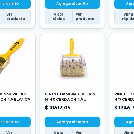
 al carrito
Agregar al carrito
Agre
Ver
Vista
Ver
Vista
producto
rápida
producto
rápid
IN SERIE 189
PINCEL BAMBIN SERIE 189
PINCEL BA
 CHINA BLANCA
N°40 CERDA CHINA
N°7 CERD
BLANCA
$ 10612,06
$ 1946,
 al carrito
Agregar al carrito
Agre
Ver
Vista
Ver
Vista