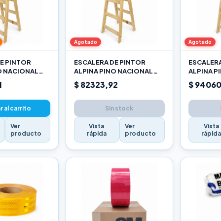
Agotado
Agotado
E PINTOR
ESCALERA DE PINTOR
ESCALERA
O NACIONAL
ALPINA PINO NACIONAL
ALPINA P
2,10M PRO
2,40M P
1
$ 82323,92
$ 94060
 al carrito
Sin stock
Ver
Vista
Ver
Vista
producto
rápida
producto
rápid