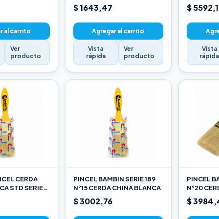
$ 1643,47
$ 5592,
 al carrito
Agregar al carrito
Agre
Ver
Vista
Ver
Vista
producto
rápida
producto
rápid
INCEL CERDA
PINCEL BAMBIN SERIE 189
PINCEL BA
CA STD SERIE
N°15 CERDA CHINA BLANCA
N°20 CER
$ 3002,76
$ 3984,