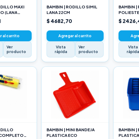
ODILLO MAXI
BAMBIN | RODILLO SIMIL
BAMBIN |
O (LANA
LANA 22CM
POLIEST
ADA) 22CM
10CM
1
$ 4682,70
$ 2426,
 al carrito
Agregar al carrito
Agre
Ver
Vista
Ver
Vista
producto
rápida
producto
rápid
ODILLO
BAMBIN | MINI BANDEJA
BAMBIN |
 COMPLETO
PLASTICA ECO
PLASTIC