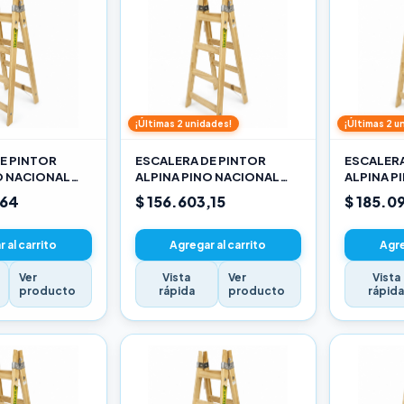
¡Últimas 2 unidades!
¡Últimas 2 u
E PINTOR
ESCALERA DE PINTOR
ESCALERA
O NACIONAL
ALPINA PINO NACIONAL
ALPINA P
3,30M PRO
3,90M PR
,64
$ 156.603,15
$ 185.0
 al carrito
Agregar al carrito
Agre
Ver
Vista
Ver
Vista
producto
rápida
producto
rápid