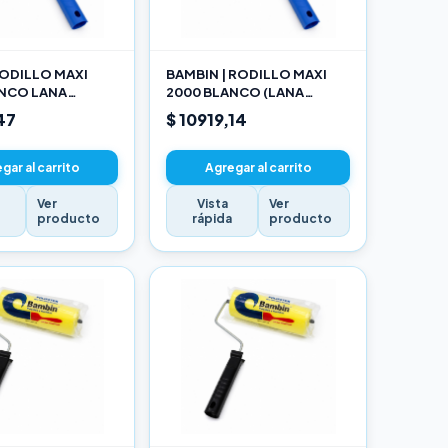
ODILLO MAXI
BAMBIN | RODILLO MAXI
ANCO LANA
2000 BLANCO (LANA
NADA 10 CM
SELECCIONADA) 17CM
47
$ 10919,14
gar al carrito
Agregar al carrito
Ver
Vista
Ver
a
producto
rápida
producto