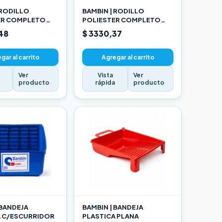
 RODILLO
BAMBIN | RODILLO
ER COMPLETO
POLIESTER COMPLETO
17CM
48
$ 3330,37
gar al carrito
Agregar al carrito
Ver
Vista
Ver
a
producto
rápida
producto
 BANDEJA
BAMBIN | BANDEJA
A C/ESCURRIDOR
PLASTICA PLANA