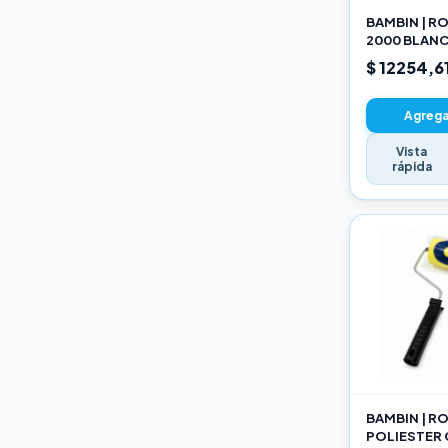
BAMBIN | R
2000 BLANC
SELECCION
$ 12254,6
Agregar
Vista
rápida
BAMBIN | R
POLIESTER