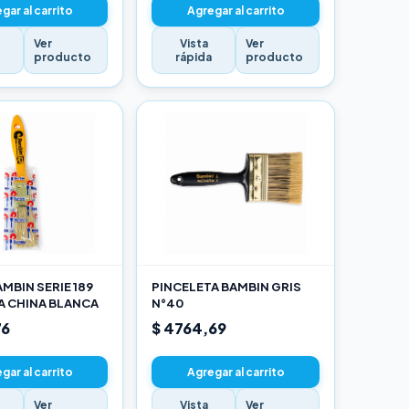
gar al carrito
Agregar al carrito
Ver
Vista
Ver
a
producto
rápida
producto
MBIN SERIE 189
PINCELETA BAMBIN GRIS
A CHINA BLANCA
N°40
76
$ 4764,69
gar al carrito
Agregar al carrito
Ver
Vista
Ver