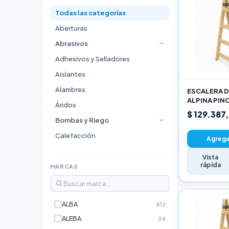
Todas las categorías
Aberturas
Abrasivos
Adhesivos y Selladores
Aislantes
Alambres
ESCALERA D
ALPINA PIN
Áridos
3,00M PRO
$ 129.387
Bombas y Riego
Calefacción
Agregar
Cocinas
Vista
rápida
Durlock
MARCAS
Electricidad e Iluminación
Escaleras
ALBA
412
Estufas
ALEBA
34
Fijaciones y Bulonería