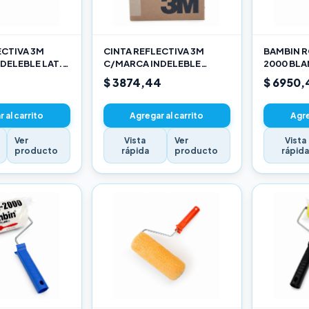
ECTIVA 3M
CINTA REFLECTIVA 3M
BAMBIN R
DELEBLE LAT.
C/MARCA INDELEBLE
2000 BL
ARILLO X METRO
TRASERA BLANCA Y ROJO X
SELECCIO
$ 3874,44
$ 6950,
METRO
 al carrito
Agregar al carrito
Agre
Ver
Vista
Ver
Vista
producto
rápida
producto
rápid