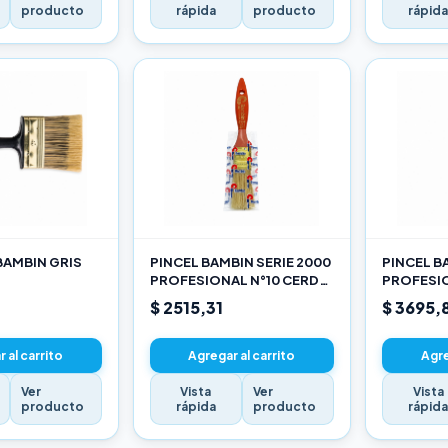
producto
rápida
producto
rápid
BAMBIN GRIS
PINCEL BAMBIN SERIE 2000
PINCEL B
PROFESIONAL N°10 CERDA
PROFESIO
CHINA BLANCA
CHINA B
$ 2515,31
$ 3695,
 al carrito
Agregar al carrito
Agre
Ver
Vista
Ver
Vista
producto
rápida
producto
rápid