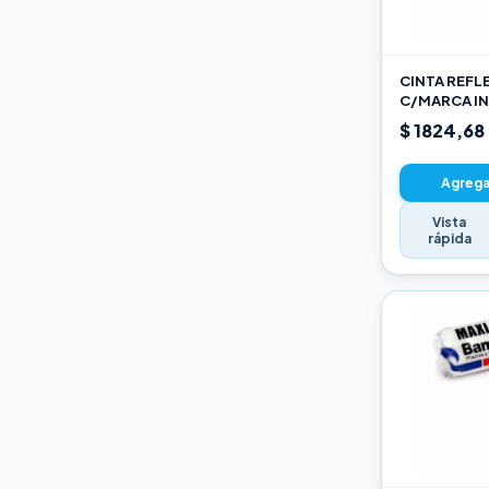
Varios
CINTA REFL
C/MARCA IN
AM
$ 1824,68
Agregar
Vista
rápida