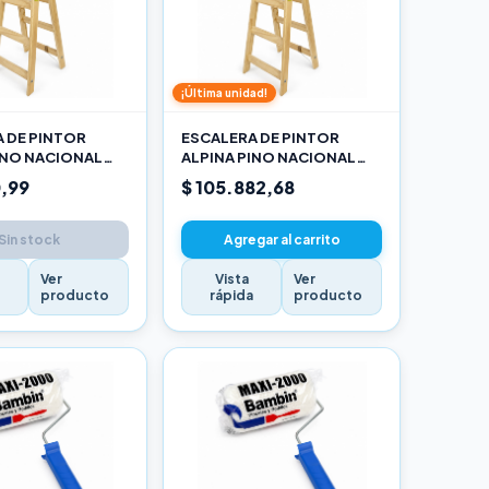
¡Última unidad!
 DE PINTOR
ESCALERA DE PINTOR
INO NACIONAL
ALPINA PINO NACIONAL
RO
2,70M PRO
,99
$ 105.882,68
Sin stock
Agregar al carrito
Ver
Vista
Ver
a
producto
rápida
producto