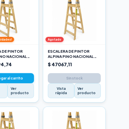
nidades!
Agotado
 DE PINTOR
ESCALERA DE PINTOR
INO NACIONAL
ALPINA PINO NACIONAL
O
1,20M PRO
94,74
$ 47067,11
gar al carrito
Sin stock
Ver
Vista
Ver
a
producto
rápida
producto