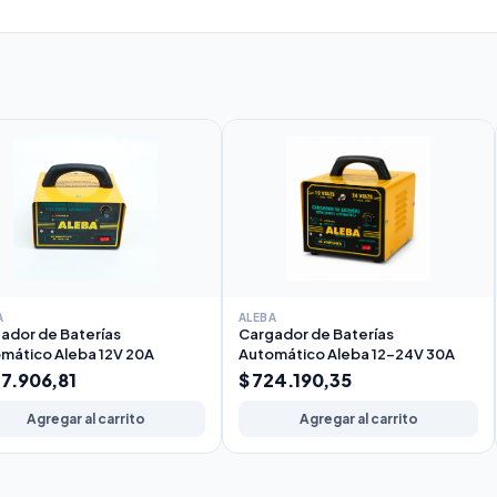
A
ALEBA
ador de Baterías
Cargador de Baterías
mático Aleba 12V 20A
Automático Aleba 12-24V 30A
27.906,81
$ 724.190,35
Agregar al carrito
Agregar al carrito