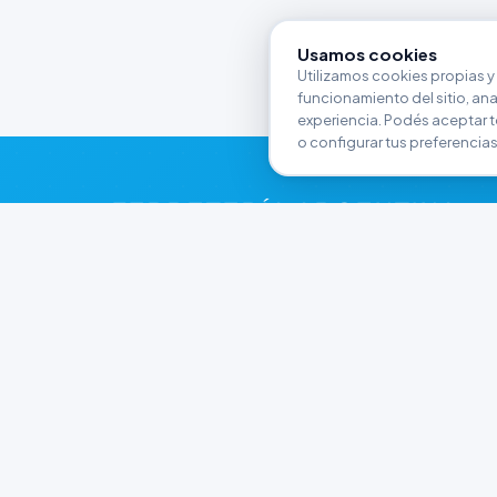
Usamos cookies
Utilizamos cookies propias y 
funcionamiento del sitio, anali
experiencia. Podés aceptar t
o configurar tus preferencias
FERRETERÍA ARGENTINA
RW
Líderes en herramientas industriales y
materiales de construcción en Rawson y
Playa Unión. Potenciamos tus proyectos con
calidad garantizada.