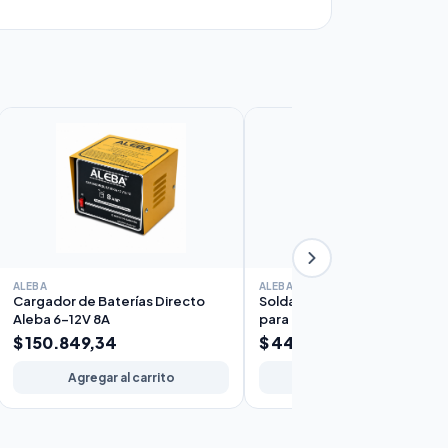
ALEBA
ALEBA
Cargador de Baterías Directo
Soldadora Inverter Aleba 20
Aleba 6-12V 8A
para Electrodo Portátil
$ 150.849,34
$ 449.244,86
Agregar al carrito
Agregar al carrito