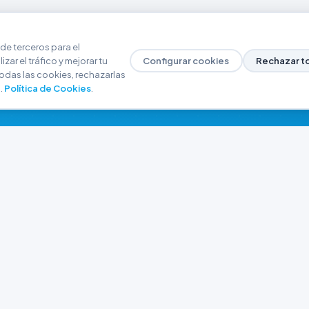
de terceros para el
zar el tráfico y mejorar tu
Configurar cookies
Rechazar t
odas las cookies, rechazarlas
.
Política de Cookies
.
NAVEGACIÓN
CONTACTO
Inicio
+54 9 280 466-6793
Catálogo
ferreteriaargrw@gma
Nuestras Sucursales
Trabajá con Nosotros
Playa unión, Chubut