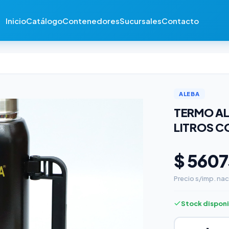
Inicio
Catálogo
Contenedores
Sucursales
Contacto
ALEBA
TERMO AL
LITROS C
$ 5607
Precio s/imp. nac
Stock dispon