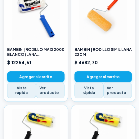
BAMBIN | RODILLO MAXI 2000
BAMBIN | RODILLO SIMIL LANA
BLANCO (LANA
22CM
SELECCIONADA) 22CM
$ 12254,61
$ 4682,70
Agregar al carrito
Agregar al carrito
Vista
Ver
Vista
Ver
rápida
producto
rápida
producto