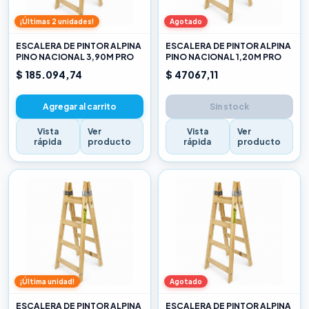
¡Últimas 2 unidades!
Agotado
ESCALERA DE PINTOR ALPINA
ESCALERA DE PINTOR ALPINA
PINO NACIONAL 3,90M PRO
PINO NACIONAL 1,20M PRO
$ 185.094,74
$ 47067,11
Agregar al carrito
Sin stock
Vista
Ver
Vista
Ver
rápida
producto
rápida
producto
¡Última unidad!
Agotado
ESCALERA DE PINTOR ALPINA
ESCALERA DE PINTOR ALPINA