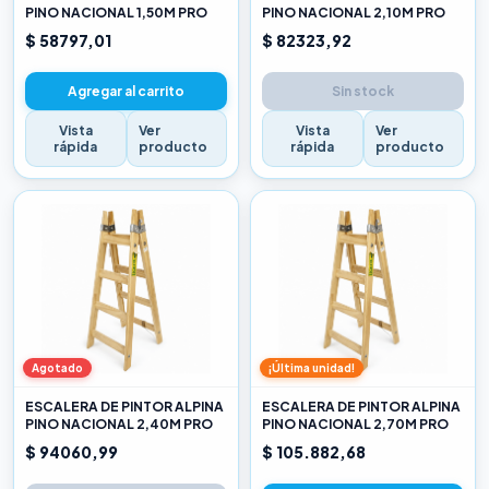
PINO NACIONAL 1,50M PRO
PINO NACIONAL 2,10M PRO
$ 58797,01
$ 82323,92
Agregar al carrito
Sin stock
Vista
Ver
Vista
Ver
rápida
producto
rápida
producto
Agotado
¡Última unidad!
ESCALERA DE PINTOR ALPINA
ESCALERA DE PINTOR ALPINA
PINO NACIONAL 2,40M PRO
PINO NACIONAL 2,70M PRO
$ 94060,99
$ 105.882,68