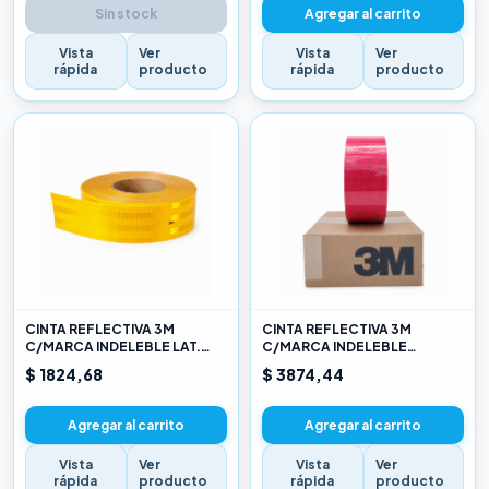
Sin stock
Agregar al carrito
Vista
Ver
Vista
Ver
rápida
producto
rápida
producto
CINTA REFLECTIVA 3M
CINTA REFLECTIVA 3M
C/MARCA INDELEBLE LAT.
C/MARCA INDELEBLE
AMARILLO X METRO
TRASERA BLANCA Y ROJO X
$ 1824,68
$ 3874,44
METRO
Agregar al carrito
Agregar al carrito
Vista
Ver
Vista
Ver
rápida
producto
rápida
producto