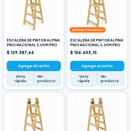
¡Últimas 2 unidades!
ESCALERA DE PINTOR ALPINA
ESCALERA DE PINTOR ALPINA
PINO NACIONAL 3,00M PRO
PINO NACIONAL 3,30M PRO
$ 129.387,64
$ 156.603,15
Agregar al carrito
Agregar al carrito
Vista
Ver
Vista
Ver
rápida
producto
rápida
producto