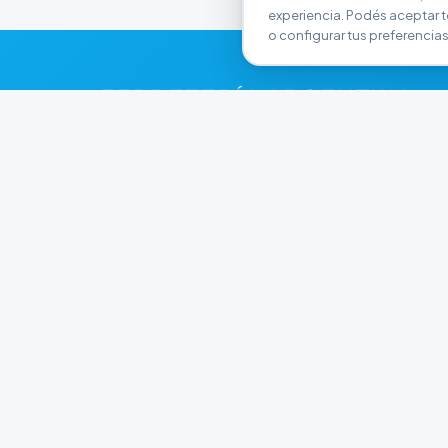
experiencia. Podés aceptar t
o configurar tus preferencias
FERRETERÍA ARGENTINA
RW
Líderes en herramientas industriales y
materiales de construcción en Rawson y
Playa Unión. Potenciamos tus proyectos con
calidad garantizada.