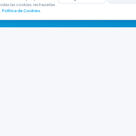
odas las cookies, rechazarlas
.
Política de Cookies
.
NAVEGACIÓN
CONTACTO
Inicio
+54 9 280 466-6793
Catálogo
ferreteriaargrw@gma
Nuestras Sucursales
Trabajá con Nosotros
Playa unión, Chubut