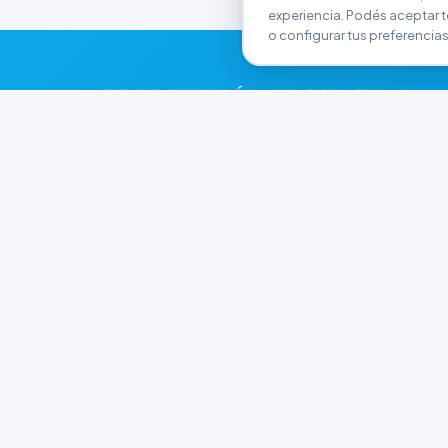
experiencia. Podés aceptar t
o configurar tus preferencias
FERRETERÍA ARGENTINA
RW
Líderes en herramientas industriales y
materiales de construcción en Rawson y
Playa Unión. Potenciamos tus proyectos con
calidad garantizada.