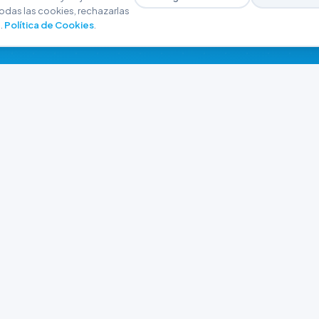
odas las cookies, rechazarlas
.
Política de Cookies
.
NAVEGACIÓN
CONTACTO
Inicio
+54 9 280 466-6793
Catálogo
ferreteriaargrw@gma
Nuestras Sucursales
Trabajá con Nosotros
Playa unión, Chubut