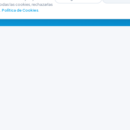
odas las cookies, rechazarlas
.
Política de Cookies
.
NAVEGACIÓN
CONTACTO
Inicio
+54 9 280 466-6793
Catálogo
ferreteriaargrw@gma
Nuestras Sucursales
Trabajá con Nosotros
Playa unión, Chubut