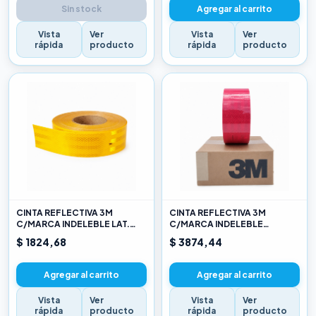
Sin stock
Agregar al carrito
Vista
Ver
Vista
Ver
rápida
producto
rápida
producto
CINTA REFLECTIVA 3M
CINTA REFLECTIVA 3M
C/MARCA INDELEBLE LAT.
C/MARCA INDELEBLE
AMARILLO X METRO
TRASERA BLANCA Y ROJO X
$ 1824,68
$ 3874,44
METRO
Agregar al carrito
Agregar al carrito
Vista
Ver
Vista
Ver
rápida
producto
rápida
producto