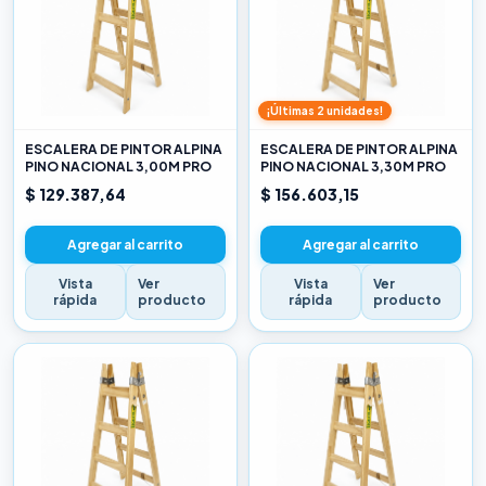
¡Últimas 2 unidades!
ESCALERA DE PINTOR ALPINA
ESCALERA DE PINTOR ALPINA
PINO NACIONAL 3,00M PRO
PINO NACIONAL 3,30M PRO
$ 129.387,64
$ 156.603,15
Agregar al carrito
Agregar al carrito
Vista
Ver
Vista
Ver
rápida
producto
rápida
producto