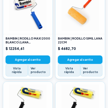
BAMBIN | RODILLO MAXI 2000
BAMBIN | RODILLO SIMIL LANA
BLANCO (LANA
22CM
SELECCIONADA) 22CM
$ 12254,61
$ 4682,70
Agregar al carrito
Agregar al carrito
Vista
Ver
Vista
Ver
rápida
producto
rápida
producto