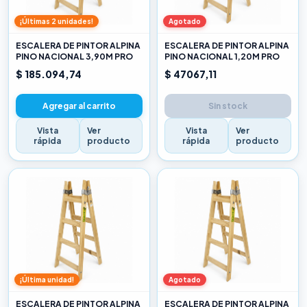
¡Últimas 2 unidades!
Agotado
ESCALERA DE PINTOR ALPINA
ESCALERA DE PINTOR ALPINA
PINO NACIONAL 3,90M PRO
PINO NACIONAL 1,20M PRO
$ 185.094,74
$ 47067,11
Agregar al carrito
Sin stock
Vista
Ver
Vista
Ver
rápida
producto
rápida
producto
¡Última unidad!
Agotado
ESCALERA DE PINTOR ALPINA
ESCALERA DE PINTOR ALPINA