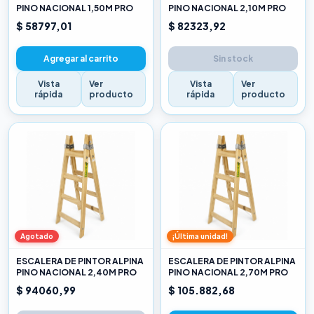
PINO NACIONAL 1,50M PRO
PINO NACIONAL 2,10M PRO
$ 58797,01
$ 82323,92
Agregar al carrito
Sin stock
Vista
Ver
Vista
Ver
rápida
producto
rápida
producto
Agotado
¡Última unidad!
ESCALERA DE PINTOR ALPINA
ESCALERA DE PINTOR ALPINA
PINO NACIONAL 2,40M PRO
PINO NACIONAL 2,70M PRO
$ 94060,99
$ 105.882,68