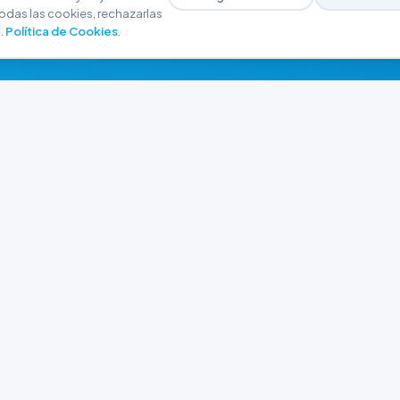
odas las cookies, rechazarlas
.
Política de Cookies
.
NAVEGACIÓN
CONTACTO
Inicio
+54 9 280 466-6793
Catálogo
ferreteriaargrw@gma
Nuestras Sucursales
Trabajá con Nosotros
Playa unión, Chubut