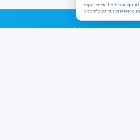
experiencia. Podés aceptar t
o configurar tus preferencias
FERRETERÍA ARGENTINA
RW
Líderes en herramientas industriales y
materiales de construcción en Rawson y
Playa Unión. Potenciamos tus proyectos con
calidad garantizada.