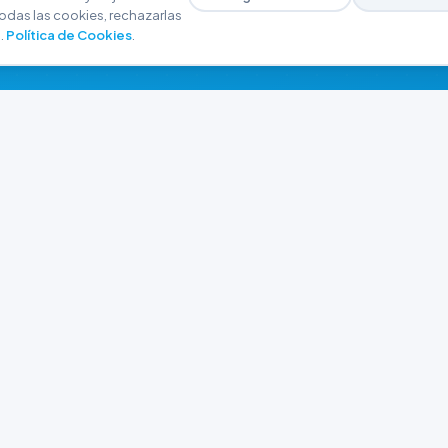
odas las cookies, rechazarlas
.
Política de Cookies
.
NAVEGACIÓN
CONTACTO
Inicio
+54 9 280 466-6793
Catálogo
ferreteriaargrw@gma
Nuestras Sucursales
Trabajá con Nosotros
Playa unión, Chubut