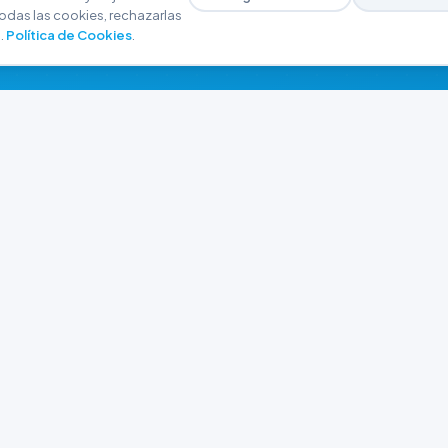
odas las cookies, rechazarlas
.
Política de Cookies
.
NAVEGACIÓN
CONTACTO
Inicio
+54 9 280 466-6793
Catálogo
ferreteriaargrw@gma
Nuestras Sucursales
Trabajá con Nosotros
Playa unión, Chubut