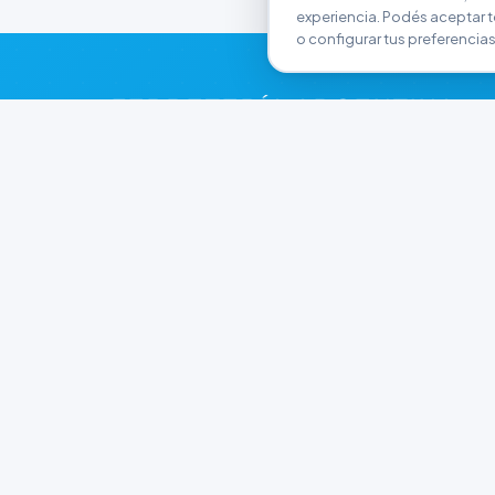
experiencia. Podés aceptar t
o configurar tus preferencias
FERRETERÍA ARGENTINA
RW
Líderes en herramientas industriales y
materiales de construcción en Rawson y
Playa Unión. Potenciamos tus proyectos con
calidad garantizada.