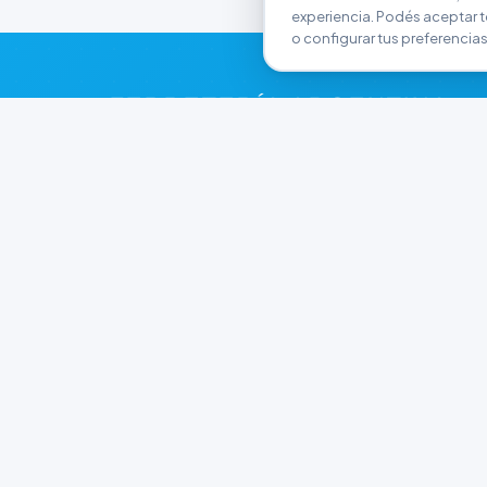
experiencia. Podés aceptar t
o configurar tus preferencias
FERRETERÍA ARGENTINA
RW
Líderes en herramientas industriales y
materiales de construcción en Rawson y
Playa Unión. Potenciamos tus proyectos con
calidad garantizada.