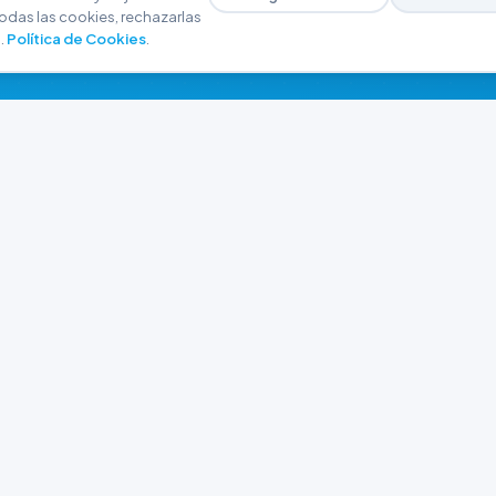
odas las cookies, rechazarlas
.
Política de Cookies
.
NAVEGACIÓN
CONTACTO
Inicio
+54 9 280 466-6793
Catálogo
ferreteriaargrw@gma
Nuestras Sucursales
Trabajá con Nosotros
Playa unión, Chubut