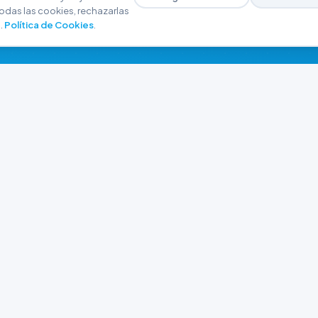
odas las cookies, rechazarlas
.
Política de Cookies
.
NAVEGACIÓN
CONTACTO
Inicio
+54 9 280 466-6793
Catálogo
ferreteriaargrw@gma
Nuestras Sucursales
Trabajá con Nosotros
Playa unión, Chubut