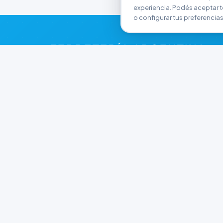
experiencia. Podés aceptar t
o configurar tus preferencias
FERRETERÍA ARGENTINA
RW
Líderes en herramientas industriales y
materiales de construcción en Rawson y
Playa Unión. Potenciamos tus proyectos con
calidad garantizada.