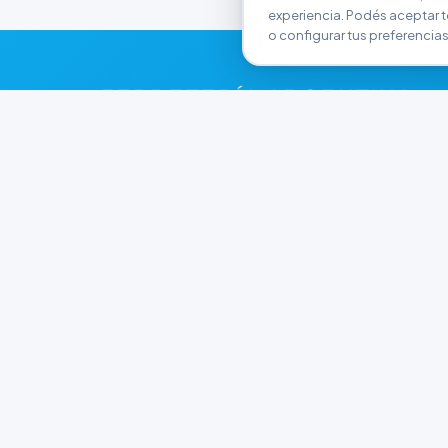
experiencia. Podés aceptar t
o configurar tus preferencias
FERRETERÍA ARGENTINA
RW
Líderes en herramientas industriales y
materiales de construcción en Rawson y
Playa Unión. Potenciamos tus proyectos con
calidad garantizada.