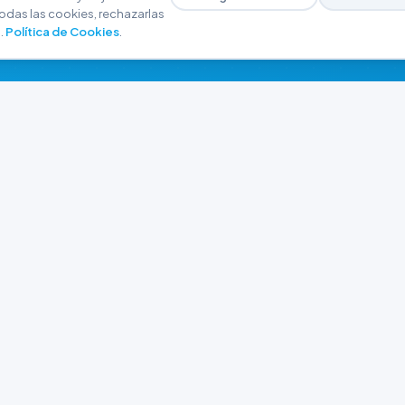
odas las cookies, rechazarlas
.
Política de Cookies
.
NAVEGACIÓN
CONTACTO
Inicio
+54 9 280 466-6793
Catálogo
ferreteriaargrw@gma
Nuestras Sucursales
Trabajá con Nosotros
Playa unión, Chubut