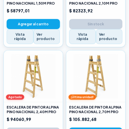
PINO NACIONAL 1,50M PRO
PINO NACIONAL 2,10M PRO
$ 58797,01
$ 82323,92
Agregar al carrito
Sin stock
Vista
Ver
Vista
Ver
rápida
producto
rápida
producto
Agotado
¡Última unidad!
ESCALERA DE PINTOR ALPINA
ESCALERA DE PINTOR ALPINA
PINO NACIONAL 2,40M PRO
PINO NACIONAL 2,70M PRO
$ 94060,99
$ 105.882,68