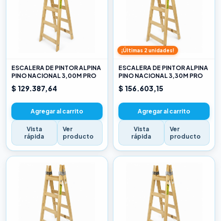
¡Últimas 2 unidades!
ESCALERA DE PINTOR ALPINA
ESCALERA DE PINTOR ALPINA
PINO NACIONAL 3,00M PRO
PINO NACIONAL 3,30M PRO
$ 129.387,64
$ 156.603,15
Agregar al carrito
Agregar al carrito
Vista
Ver
Vista
Ver
rápida
producto
rápida
producto