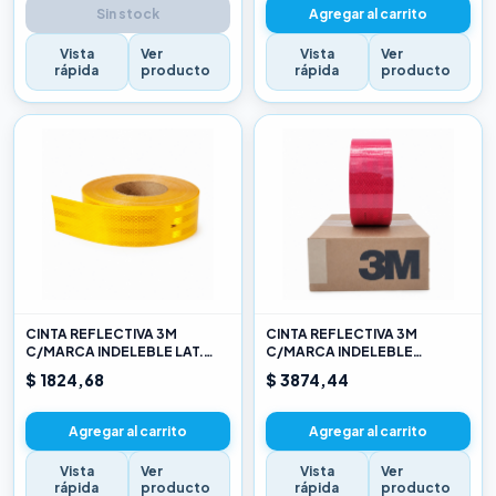
Sin stock
Agregar al carrito
Vista
Ver
Vista
Ver
rápida
producto
rápida
producto
CINTA REFLECTIVA 3M
CINTA REFLECTIVA 3M
C/MARCA INDELEBLE LAT.
C/MARCA INDELEBLE
AMARILLO X METRO
TRASERA BLANCA Y ROJO X
$ 1824,68
$ 3874,44
METRO
Agregar al carrito
Agregar al carrito
Vista
Ver
Vista
Ver
rápida
producto
rápida
producto