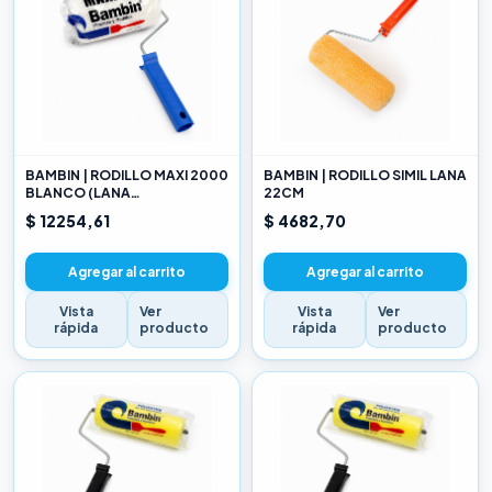
BAMBIN | RODILLO MAXI 2000
BAMBIN | RODILLO SIMIL LANA
BLANCO (LANA
22CM
SELECCIONADA) 22CM
$ 12254,61
$ 4682,70
Agregar al carrito
Agregar al carrito
Vista
Ver
Vista
Ver
rápida
producto
rápida
producto