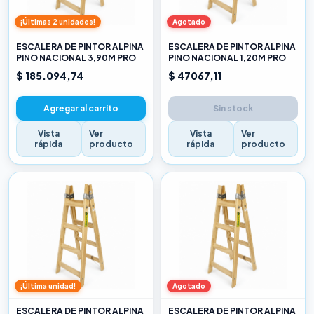
¡Últimas 2 unidades!
Agotado
ESCALERA DE PINTOR ALPINA
ESCALERA DE PINTOR ALPINA
PINO NACIONAL 3,90M PRO
PINO NACIONAL 1,20M PRO
$ 185.094,74
$ 47067,11
Agregar al carrito
Sin stock
Vista
Ver
Vista
Ver
rápida
producto
rápida
producto
¡Última unidad!
Agotado
ESCALERA DE PINTOR ALPINA
ESCALERA DE PINTOR ALPINA