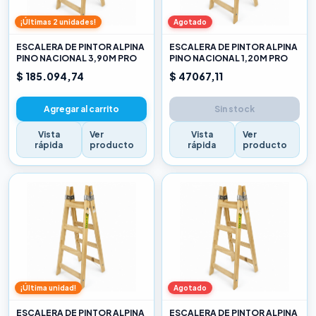
¡Últimas 2 unidades!
Agotado
ESCALERA DE PINTOR ALPINA
ESCALERA DE PINTOR ALPINA
PINO NACIONAL 3,90M PRO
PINO NACIONAL 1,20M PRO
$ 185.094,74
$ 47067,11
Agregar al carrito
Sin stock
Vista
Ver
Vista
Ver
rápida
producto
rápida
producto
¡Última unidad!
Agotado
ESCALERA DE PINTOR ALPINA
ESCALERA DE PINTOR ALPINA