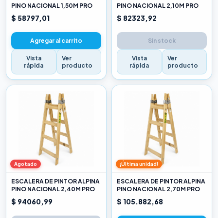
PINO NACIONAL 1,50M PRO
PINO NACIONAL 2,10M PRO
$ 58797,01
$ 82323,92
Agregar al carrito
Sin stock
Vista
Ver
Vista
Ver
rápida
producto
rápida
producto
Agotado
¡Última unidad!
ESCALERA DE PINTOR ALPINA
ESCALERA DE PINTOR ALPINA
PINO NACIONAL 2,40M PRO
PINO NACIONAL 2,70M PRO
$ 94060,99
$ 105.882,68