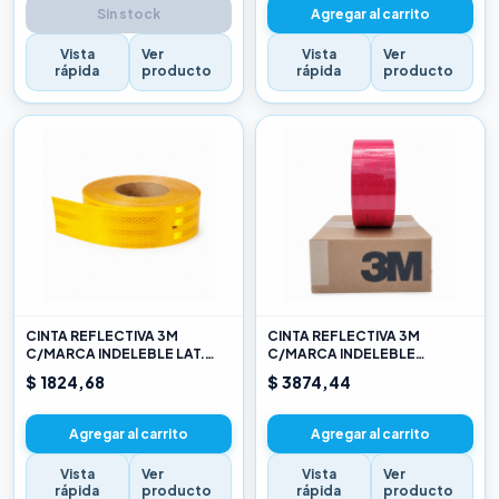
Sin stock
Agregar al carrito
Vista
Ver
Vista
Ver
rápida
producto
rápida
producto
CINTA REFLECTIVA 3M
CINTA REFLECTIVA 3M
C/MARCA INDELEBLE LAT.
C/MARCA INDELEBLE
AMARILLO X METRO
TRASERA BLANCA Y ROJO X
$ 1824,68
$ 3874,44
METRO
Agregar al carrito
Agregar al carrito
Vista
Ver
Vista
Ver
rápida
producto
rápida
producto