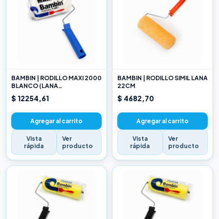
BAMBIN | RODILLO MAXI 2000
BAMBIN | RODILLO SIMIL LANA
BLANCO (LANA
22CM
SELECCIONADA) 22CM
$ 12254,61
$ 4682,70
Agregar al carrito
Agregar al carrito
Vista
Ver
Vista
Ver
rápida
producto
rápida
producto