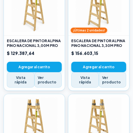
¡Últimas 2 unidades!
ESCALERA DE PINTOR ALPINA
ESCALERA DE PINTOR ALPINA
PINO NACIONAL 3,00M PRO
PINO NACIONAL 3,30M PRO
$ 129.387,64
$ 156.603,15
Agregar al carrito
Agregar al carrito
Vista
Ver
Vista
Ver
rápida
producto
rápida
producto