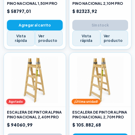
PINO NACIONAL 1,50M PRO
PINO NACIONAL 2,10M PRO
$ 58797,01
$ 82323,92
Agregar al carrito
Sin stock
Vista
Ver
Vista
Ver
rápida
producto
rápida
producto
Agotado
¡Última unidad!
ESCALERA DE PINTOR ALPINA
ESCALERA DE PINTOR ALPINA
PINO NACIONAL 2,40M PRO
PINO NACIONAL 2,70M PRO
$ 94060,99
$ 105.882,68