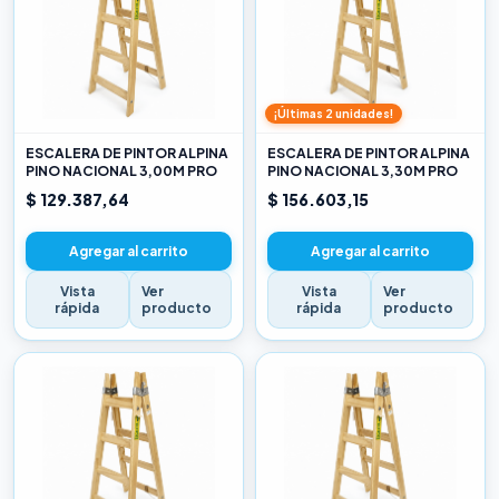
¡Últimas 2 unidades!
ESCALERA DE PINTOR ALPINA
ESCALERA DE PINTOR ALPINA
PINO NACIONAL 3,00M PRO
PINO NACIONAL 3,30M PRO
$ 129.387,64
$ 156.603,15
Agregar al carrito
Agregar al carrito
Vista
Ver
Vista
Ver
rápida
producto
rápida
producto