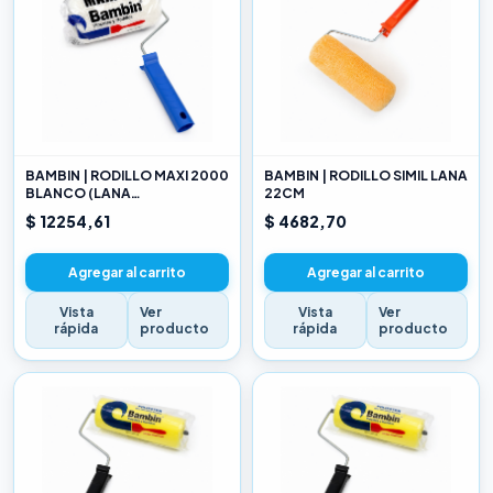
BAMBIN | RODILLO MAXI 2000
BAMBIN | RODILLO SIMIL LANA
BLANCO (LANA
22CM
SELECCIONADA) 22CM
$ 12254,61
$ 4682,70
Agregar al carrito
Agregar al carrito
Vista
Ver
Vista
Ver
rápida
producto
rápida
producto