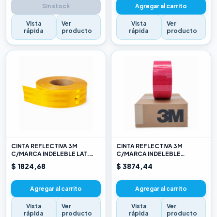
Sin stock
Agregar al carrito
Vista
Ver
Vista
Ver
rápida
producto
rápida
producto
CINTA REFLECTIVA 3M
CINTA REFLECTIVA 3M
C/MARCA INDELEBLE LAT.
C/MARCA INDELEBLE
AMARILLO X METRO
TRASERA BLANCA Y ROJO X
$ 1824,68
$ 3874,44
METRO
Agregar al carrito
Agregar al carrito
Vista
Ver
Vista
Ver
rápida
producto
rápida
producto