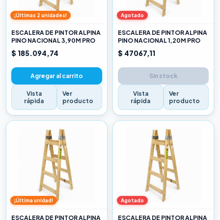
¡Últimas 2 unidades!
Agotado
ESCALERA DE PINTOR ALPINA
ESCALERA DE PINTOR ALPINA
PINO NACIONAL 3,90M PRO
PINO NACIONAL 1,20M PRO
$ 185.094,74
$ 47067,11
Agregar al carrito
Sin stock
Vista
Ver
Vista
Ver
rápida
producto
rápida
producto
¡Última unidad!
Agotado
ESCALERA DE PINTOR ALPINA
ESCALERA DE PINTOR ALPINA