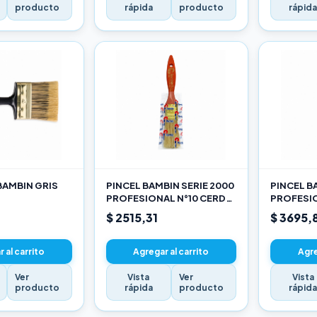
producto
rápida
producto
rápid
BAMBIN GRIS
PINCEL BAMBIN SERIE 2000
PINCEL B
PROFESIONAL N°10 CERDA
PROFESIO
CHINA BLANCA
CHINA B
$ 2515,31
$ 3695,
 al carrito
Agregar al carrito
Agre
Ver
Vista
Ver
Vista
producto
rápida
producto
rápid