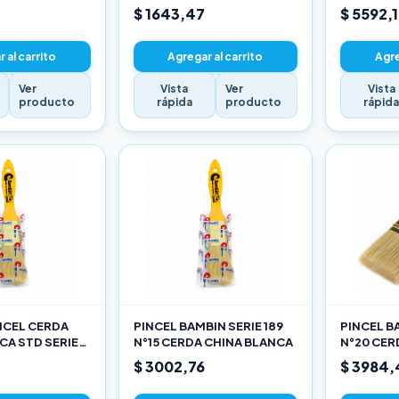
$ 1643,47
$ 5592,
 al carrito
Agregar al carrito
Agre
Ver
Vista
Ver
Vista
producto
rápida
producto
rápid
INCEL CERDA
PINCEL BAMBIN SERIE 189
PINCEL BA
CA STD SERIE
N°15 CERDA CHINA BLANCA
N°20 CER
$ 3002,76
$ 3984,