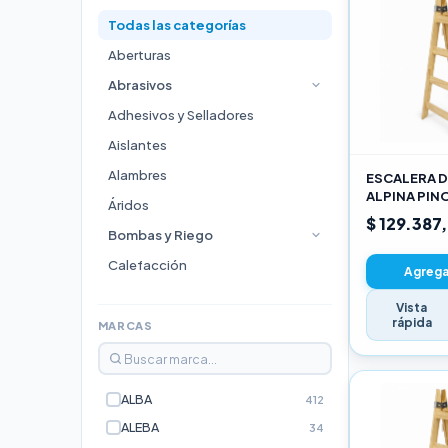
Todas las categorías
Aberturas
Abrasivos
Adhesivos y Selladores
Aislantes
Alambres
ESCALERA D
ALPINA PIN
Áridos
3,00M PRO
$ 129.387
Bombas y Riego
Calefacción
Agregar
Cocinas
Vista
rápida
Durlock
MARCAS
Electricidad e Iluminación
Escaleras
ALBA
412
Estufas
ALEBA
34
Fijaciones y Bulonería