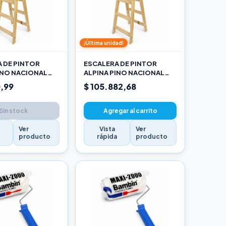
¡Última unidad!
 DE PINTOR
ESCALERA DE PINTOR
INO NACIONAL
ALPINA PINO NACIONAL
RO
2,70M PRO
,99
$ 105.882,68
Sin stock
Agregar al carrito
Ver
Vista
Ver
a
producto
rápida
producto