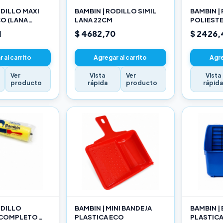
ODILLO MAXI
BAMBIN | RODILLO SIMIL
BAMBIN |
O (LANA
LANA 22CM
POLIEST
ADA) 22CM
10CM
1
$ 4682,70
$ 2426,
 al carrito
Agregar al carrito
Agre
Ver
Vista
Ver
Vista
producto
rápida
producto
rápid
ODILLO
BAMBIN | MINI BANDEJA
BAMBIN |
 COMPLETO
PLASTICA ECO
PLASTIC