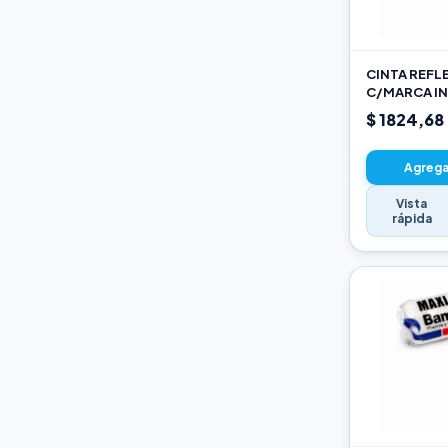
Varios
CINTA REFL
C/MARCA IN
AM
$ 1824,68
Agregar
Vista
rápida