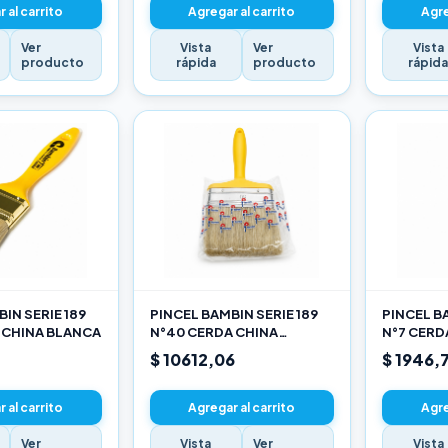
 al carrito
Agregar al carrito
Agre
Ver
Vista
Ver
Vista
producto
rápida
producto
rápid
IN SERIE 189
PINCEL BAMBIN SERIE 189
PINCEL BA
 CHINA BLANCA
N°40 CERDA CHINA
N°7 CERD
BLANCA
$ 10612,06
$ 1946,
 al carrito
Agregar al carrito
Agre
Ver
Vista
Ver
Vista