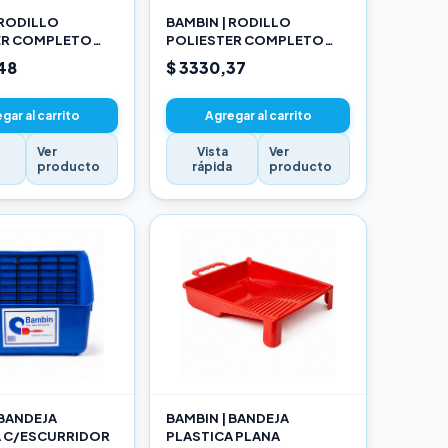
 RODILLO
BAMBIN | RODILLO
ER COMPLETO
POLIESTER COMPLETO
17CM
48
$ 3330,37
gar al carrito
Agregar al carrito
Ver
Vista
Ver
a
producto
rápida
producto
 BANDEJA
BAMBIN | BANDEJA
A C/ESCURRIDOR
PLASTICA PLANA