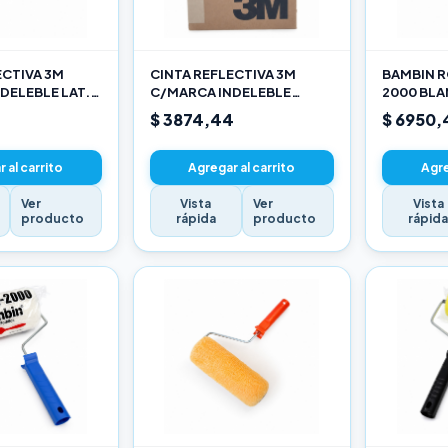
ECTIVA 3M
CINTA REFLECTIVA 3M
BAMBIN R
DELEBLE LAT.
C/MARCA INDELEBLE
2000 BL
ARILLO X METRO
TRASERA BLANCA Y ROJO X
SELECCIO
$ 3874,44
$ 6950,
METRO
 al carrito
Agregar al carrito
Agre
Ver
Vista
Ver
Vista
producto
rápida
producto
rápid