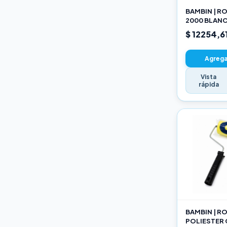
BAMBIN | R
2000 BLANC
SELECCION
$ 12254,6
Agregar
Vista
rápida
BAMBIN | R
POLIESTER