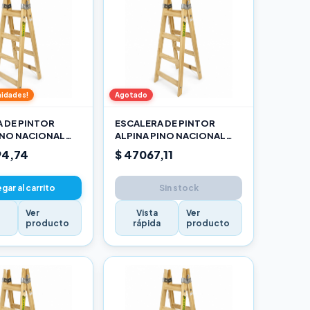
nidades!
Agotado
 DE PINTOR
ESCALERA DE PINTOR
INO NACIONAL
ALPINA PINO NACIONAL
O
1,20M PRO
94,74
$ 47067,11
gar al carrito
Sin stock
Ver
Vista
Ver
a
producto
rápida
producto