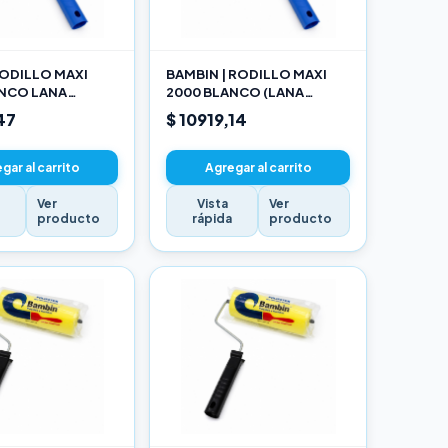
ODILLO MAXI
BAMBIN | RODILLO MAXI
ANCO LANA
2000 BLANCO (LANA
NADA 10 CM
SELECCIONADA) 17CM
47
$ 10919,14
gar al carrito
Agregar al carrito
Ver
Vista
Ver
a
producto
rápida
producto