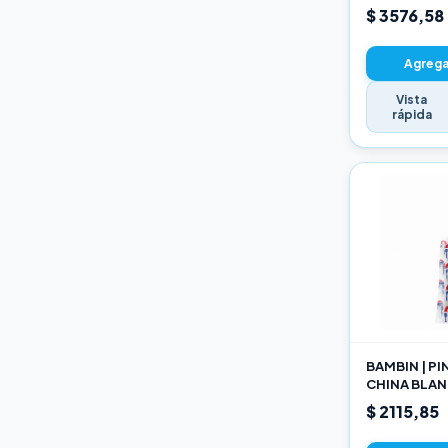
22CM
$ 3576,58
Agregar
Vista
rápida
BAMBIN | P
CHINA BLAN
189 10
$ 2115,85