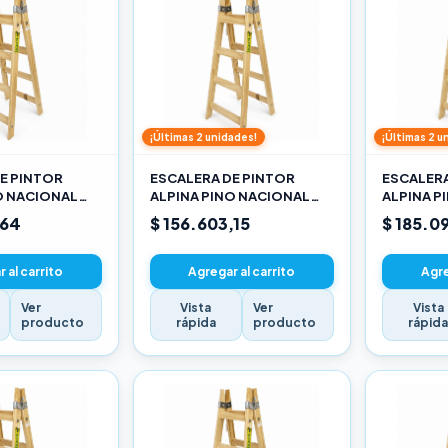
¡Últimas 2 unidades!
¡Últimas 2 u
E PINTOR
ESCALERA DE PINTOR
ESCALERA
O NACIONAL
ALPINA PINO NACIONAL
ALPINA P
3,30M PRO
3,90M PR
,64
$ 156.603,15
$ 185.0
 al carrito
Agregar al carrito
Agre
Ver
Vista
Ver
Vista
producto
rápida
producto
rápid