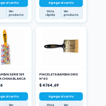
gar al carrito
Agregar al carrito
Ver
Vista
Ver
a
producto
rápida
producto
MBIN SERIE 189
PINCELETA BAMBIN GRIS
A CHINA BLANCA
N°40
76
$ 4764,69
gar al carrito
Agregar al carrito
Ver
Vista
Ver