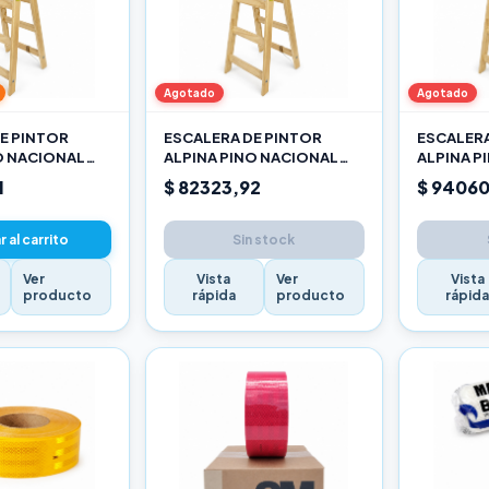
Agotado
Agotado
E PINTOR
ESCALERA DE PINTOR
ESCALERA
O NACIONAL
ALPINA PINO NACIONAL
ALPINA P
2,10M PRO
2,40M P
1
$ 82323,92
$ 94060
 al carrito
Sin stock
Ver
Vista
Ver
Vista
producto
rápida
producto
rápid