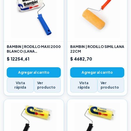
BAMBIN | RODILLO MAXI 2000
BAMBIN | RODILLO SIMIL LANA
BLANCO (LANA
22CM
SELECCIONADA) 22CM
$ 12254,61
$ 4682,70
Agregar al carrito
Agregar al carrito
Vista
Ver
Vista
Ver
rápida
producto
rápida
producto