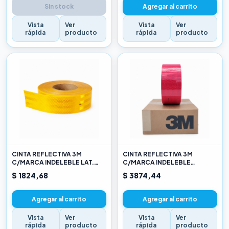
Sin stock
Agregar al carrito
Vista
Ver
Vista
Ver
rápida
producto
rápida
producto
CINTA REFLECTIVA 3M
CINTA REFLECTIVA 3M
C/MARCA INDELEBLE LAT.
C/MARCA INDELEBLE
AMARILLO X METRO
TRASERA BLANCA Y ROJO X
$ 1824,68
$ 3874,44
METRO
Agregar al carrito
Agregar al carrito
Vista
Ver
Vista
Ver
rápida
producto
rápida
producto