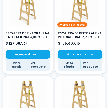
¡Últimas 2 unidades!
ESCALERA DE PINTOR ALPINA
ESCALERA DE PINTOR ALPINA
PINO NACIONAL 3,00M PRO
PINO NACIONAL 3,30M PRO
$ 129.387,64
$ 156.603,15
Agregar al carrito
Agregar al carrito
Vista
Ver
Vista
Ver
rápida
producto
rápida
producto