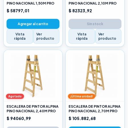
PINO NACIONAL 1,50M PRO
PINO NACIONAL 2,10M PRO
$ 58797,01
$ 82323,92
Agregar al carrito
Sin stock
Vista
Ver
Vista
Ver
rápida
producto
rápida
producto
Agotado
¡Última unidad!
ESCALERA DE PINTOR ALPINA
ESCALERA DE PINTOR ALPINA
PINO NACIONAL 2,40M PRO
PINO NACIONAL 2,70M PRO
$ 94060,99
$ 105.882,68