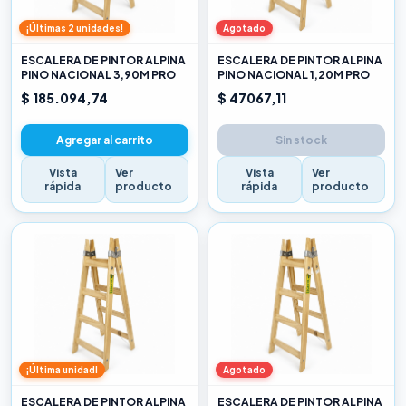
¡Últimas 2 unidades!
Agotado
ESCALERA DE PINTOR ALPINA
ESCALERA DE PINTOR ALPINA
PINO NACIONAL 3,90M PRO
PINO NACIONAL 1,20M PRO
$ 185.094,74
$ 47067,11
Agregar al carrito
Sin stock
Vista
Ver
Vista
Ver
rápida
producto
rápida
producto
¡Última unidad!
Agotado
ESCALERA DE PINTOR ALPINA
ESCALERA DE PINTOR ALPINA