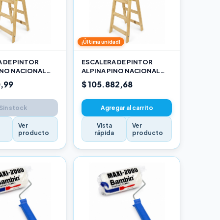
¡Última unidad!
 DE PINTOR
ESCALERA DE PINTOR
INO NACIONAL
ALPINA PINO NACIONAL
RO
2,70M PRO
,99
$ 105.882,68
Sin stock
Agregar al carrito
Ver
Vista
Ver
a
producto
rápida
producto