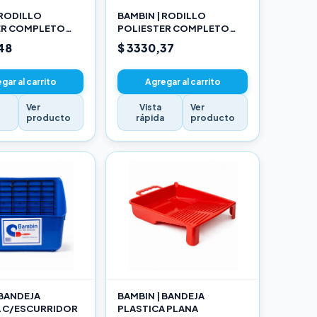
 RODILLO
BAMBIN | RODILLO
ER COMPLETO
POLIESTER COMPLETO
17CM
48
$ 3330,37
gar al carrito
Agregar al carrito
Ver
Vista
Ver
a
producto
rápida
producto
 BANDEJA
BAMBIN | BANDEJA
A C/ESCURRIDOR
PLASTICA PLANA