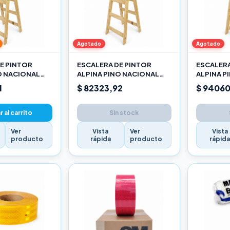
Agotado
Agotado
E PINTOR
ESCALERA DE PINTOR
ESCALERA
O NACIONAL
ALPINA PINO NACIONAL
ALPINA P
2,10M PRO
2,40M P
1
$ 82323,92
$ 94060
 al carrito
Sin stock
Ver
Vista
Ver
Vista
producto
rápida
producto
rápid