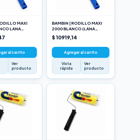
ODILLO MAXI
BAMBIN | RODILLO MAXI
ANCO LANA
2000 BLANCO (LANA
NADA 10 CM
SELECCIONADA) 17CM
47
$ 10919,14
gar al carrito
Agregar al carrito
Ver
Vista
Ver
a
producto
rápida
producto