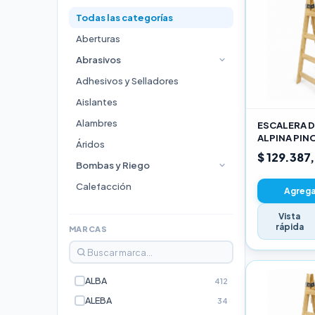
Todas las categorías
Aberturas
Abrasivos
Adhesivos y Selladores
Aislantes
Alambres
ESCALERA D
ALPINA PIN
Áridos
3,00M PRO
$ 129.387
Bombas y Riego
Calefacción
Agregar
Cocinas
Vista
rápida
Durlock
MARCAS
Electricidad e Iluminación
Escaleras
ALBA
412
Estufas
ALEBA
34
Fijaciones y Bulonería