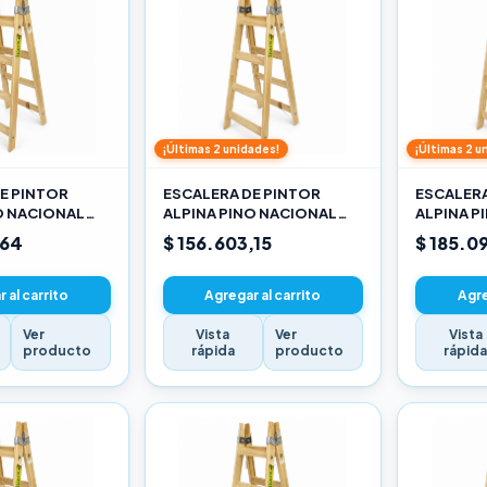
¡Últimas 2 unidades!
¡Últimas 2 u
E PINTOR
ESCALERA DE PINTOR
ESCALERA
O NACIONAL
ALPINA PINO NACIONAL
ALPINA P
3,30M PRO
3,90M PR
,64
$ 156.603,15
$ 185.0
 al carrito
Agregar al carrito
Agre
Ver
Vista
Ver
Vista
producto
rápida
producto
rápid