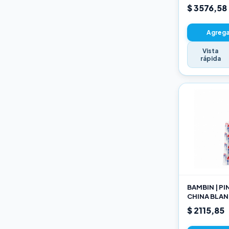
22CM
$ 3576,58
Agregar
Vista
rápida
BAMBIN | P
CHINA BLAN
189 10
$ 2115,85