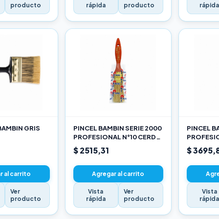
producto
rápida
producto
rápid
BAMBIN GRIS
PINCEL BAMBIN SERIE 2000
PINCEL B
PROFESIONAL N°10 CERDA
PROFESIO
CHINA BLANCA
CHINA B
$ 2515,31
$ 3695,
 al carrito
Agregar al carrito
Agre
Ver
Vista
Ver
Vista
producto
rápida
producto
rápid