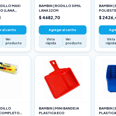
ODILLO MAXI
BAMBIN | RODILLO SIMIL
BAMBIN |
O (LANA
LANA 22CM
POLIEST
ADA) 22CM
10CM
1
$ 4682,70
$ 2426,
 al carrito
Agregar al carrito
Agre
Ver
Vista
Ver
Vista
producto
rápida
producto
rápid
ODILLO
BAMBIN | MINI BANDEJA
BAMBIN |
 COMPLETO
PLASTICA ECO
PLASTIC