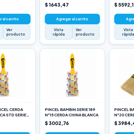
$ 1643,47
$ 5592,
 al carrito
Agregar al carrito
Agre
Ver
Vista
Ver
Vista
producto
rápida
producto
rápid
INCEL CERDA
PINCEL BAMBIN SERIE 189
PINCEL BA
CA STD SERIE
N°15 CERDA CHINA BLANCA
N°20 CER
$ 3002,76
$ 3984,