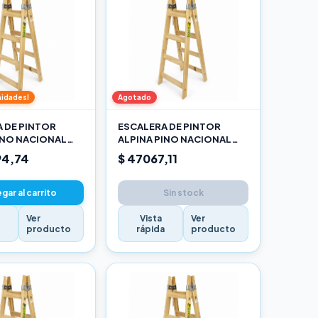
nidades!
Agotado
 DE PINTOR
ESCALERA DE PINTOR
INO NACIONAL
ALPINA PINO NACIONAL
O
1,20M PRO
94,74
$ 47067,11
gar al carrito
Sin stock
Ver
Vista
Ver
a
producto
rápida
producto