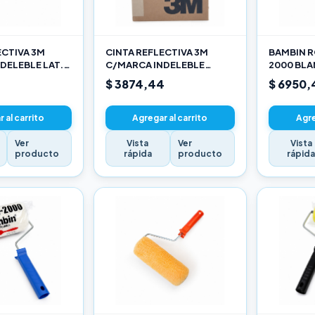
ECTIVA 3M
CINTA REFLECTIVA 3M
BAMBIN R
DELEBLE LAT.
C/MARCA INDELEBLE
2000 BL
ARILLO X METRO
TRASERA BLANCA Y ROJO X
SELECCIO
$ 3874,44
$ 6950,
METRO
 al carrito
Agregar al carrito
Agre
Ver
Vista
Ver
Vista
producto
rápida
producto
rápid