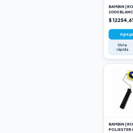
BAMBIN | R
2000 BLANC
SELECCION
$ 12254,6
Agregar
Vista
rápida
BAMBIN | R
POLIESTER