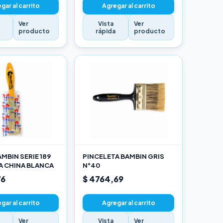
gar al carrito
Agregar al carrito
Ver
Vista
Ver
a
producto
rápida
producto
MBIN SERIE 189
PINCELETA BAMBIN GRIS
A CHINA BLANCA
N°40
76
$ 4764,69
gar al carrito
Agregar al carrito
Ver
Vista
Ver