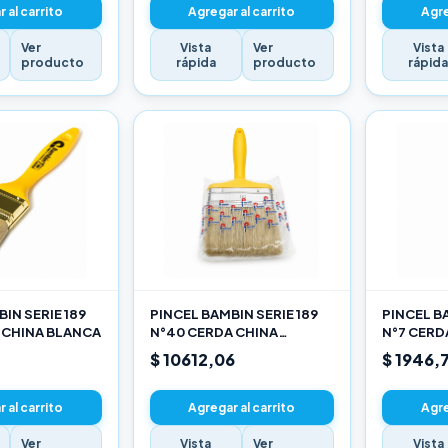
 al carrito
Agregar al carrito
Agre
Ver
Vista
Ver
Vista
producto
rápida
producto
rápid
IN SERIE 189
PINCEL BAMBIN SERIE 189
PINCEL BA
 CHINA BLANCA
N°40 CERDA CHINA
N°7 CERD
BLANCA
$ 10612,06
$ 1946,
 al carrito
Agregar al carrito
Agre
Ver
Vista
Ver
Vista