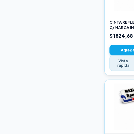
Varios
CINTA REFL
C/MARCA IN
AM
$ 1824,68
Agregar
Vista
rápida