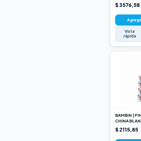
22CM
$ 3576,58
Agregar
Vista
rápida
BAMBIN | P
CHINA BLAN
189 10
$ 2115,85