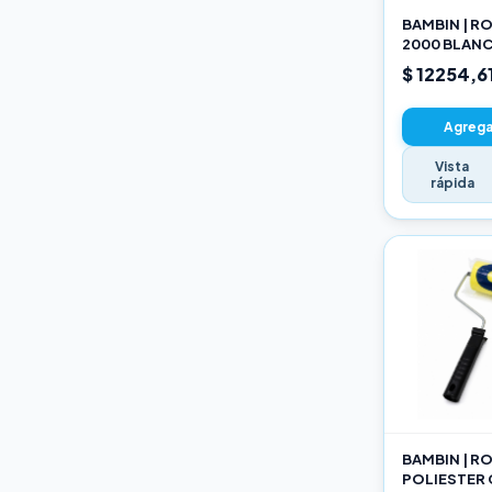
BAMBIN | R
2000 BLANC
SELECCION
$ 12254,6
Agregar
Vista
rápida
BAMBIN | R
POLIESTER