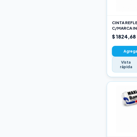
Varios
CINTA REFL
C/MARCA IN
AM
$ 1824,68
Agregar
Vista
rápida