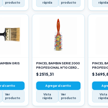
producto
rápida
producto
rápid
BAMBIN GRIS
PINCEL BAMBIN SERIE 2000
PINCEL B
PROFESIONAL N°10 CERDA
PROFESIO
CHINA BLANCA
CHINA B
$ 2515,31
$ 3695,
 al carrito
Agregar al carrito
Agre
Ver
Vista
Ver
Vista
producto
rápida
producto
rápid