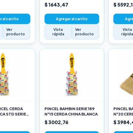
$ 1643,47
$ 5592,
 al carrito
Agregar al carrito
Agre
Ver
Vista
Ver
Vista
producto
rápida
producto
rápid
INCEL CERDA
PINCEL BAMBIN SERIE 189
PINCEL BA
CA STD SERIE
N°15 CERDA CHINA BLANCA
N°20 CER
$ 3002,76
$ 3984,