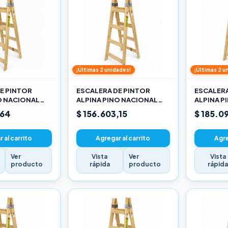
¡Últimas 2 unidades!
¡Últimas 2 u
E PINTOR
ESCALERA DE PINTOR
ESCALERA
O NACIONAL
ALPINA PINO NACIONAL
ALPINA P
3,30M PRO
3,90M PR
,64
$ 156.603,15
$ 185.0
 al carrito
Agregar al carrito
Agre
Ver
Vista
Ver
Vista
producto
rápida
producto
rápid