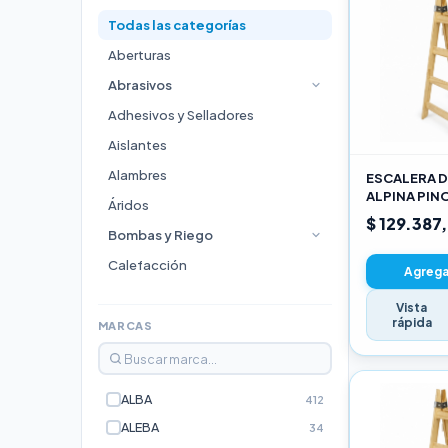
Todas las categorías
Aberturas
Abrasivos
Adhesivos y Selladores
Aislantes
Alambres
ESCALERA D
ALPINA PIN
Áridos
3,00M PRO
$ 129.387
Bombas y Riego
Calefacción
Agregar
Cocinas
Vista
rápida
Durlock
MARCAS
Electricidad e Iluminación
Escaleras
ALBA
412
Estufas
ALEBA
34
Fijaciones y Bulonería