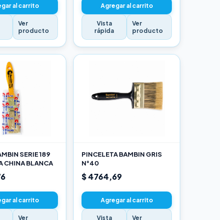
gar al carrito
Agregar al carrito
Ver
Vista
Ver
a
producto
rápida
producto
MBIN SERIE 189
PINCELETA BAMBIN GRIS
A CHINA BLANCA
N°40
76
$ 4764,69
gar al carrito
Agregar al carrito
Ver
Vista
Ver