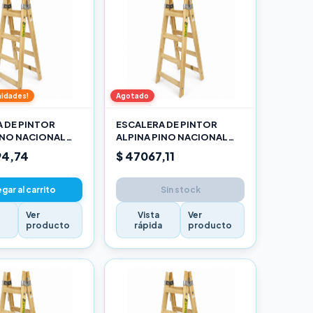
nidades!
Agotado
 DE PINTOR
ESCALERA DE PINTOR
INO NACIONAL
ALPINA PINO NACIONAL
O
1,20M PRO
94,74
$ 47067,11
gar al carrito
Sin stock
Ver
Vista
Ver
a
producto
rápida
producto