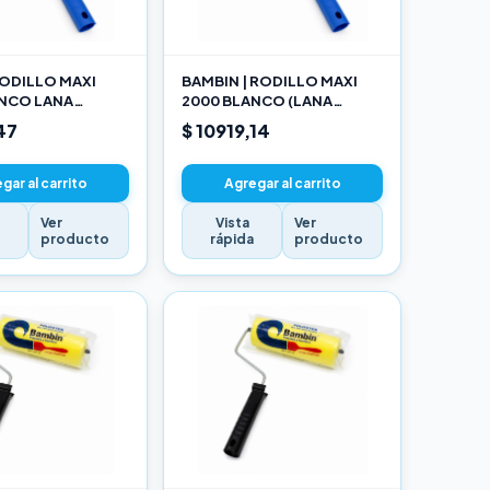
ODILLO MAXI
BAMBIN | RODILLO MAXI
ANCO LANA
2000 BLANCO (LANA
NADA 10 CM
SELECCIONADA) 17CM
47
$ 10919,14
gar al carrito
Agregar al carrito
Ver
Vista
Ver
a
producto
rápida
producto