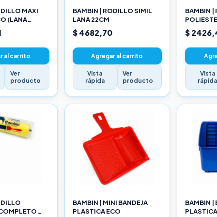
ODILLO MAXI
BAMBIN | RODILLO SIMIL
BAMBIN |
O (LANA
LANA 22CM
POLIEST
ADA) 22CM
10CM
1
$ 4682,70
$ 2426,
 al carrito
Agregar al carrito
Agre
Ver
Vista
Ver
Vista
producto
rápida
producto
rápid
ODILLO
BAMBIN | MINI BANDEJA
BAMBIN |
 COMPLETO
PLASTICA ECO
PLASTIC