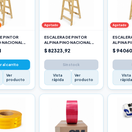
Agotado
Agotado
E PINTOR
ESCALERA DE PINTOR
ESCALERA
O NACIONAL
ALPINA PINO NACIONAL
ALPINA P
2,10M PRO
2,40M P
1
$ 82323,92
$ 94060
 al carrito
Sin stock
Ver
Vista
Ver
Vista
producto
rápida
producto
rápid