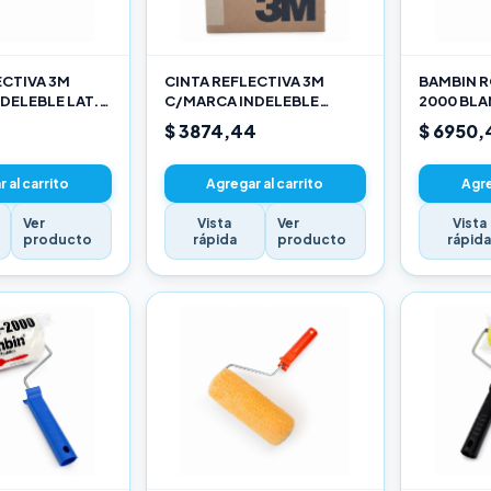
ECTIVA 3M
CINTA REFLECTIVA 3M
BAMBIN R
DELEBLE LAT.
C/MARCA INDELEBLE
2000 BL
ARILLO X METRO
TRASERA BLANCA Y ROJO X
SELECCIO
$ 3874,44
$ 6950,
METRO
 al carrito
Agregar al carrito
Agre
Ver
Vista
Ver
Vista
producto
rápida
producto
rápid