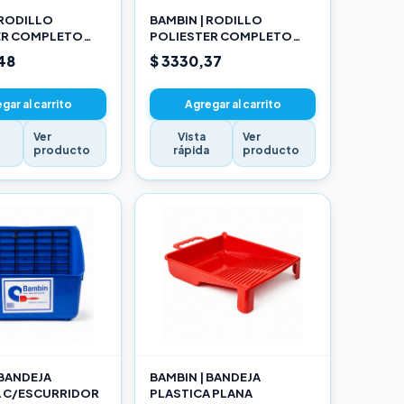
 RODILLO
BAMBIN | RODILLO
ER COMPLETO
POLIESTER COMPLETO
17CM
48
$ 3330,37
gar al carrito
Agregar al carrito
Ver
Vista
Ver
a
producto
rápida
producto
 BANDEJA
BAMBIN | BANDEJA
A C/ESCURRIDOR
PLASTICA PLANA