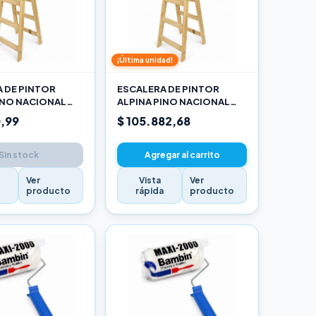
¡Última unidad!
 DE PINTOR
ESCALERA DE PINTOR
INO NACIONAL
ALPINA PINO NACIONAL
RO
2,70M PRO
,99
$ 105.882,68
Sin stock
Agregar al carrito
Ver
Vista
Ver
a
producto
rápida
producto