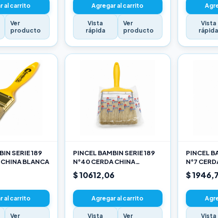
 al carrito
Agregar al carrito
Agre
Ver
Vista
Ver
Vista
producto
rápida
producto
rápid
IN SERIE 189
PINCEL BAMBIN SERIE 189
PINCEL BA
 CHINA BLANCA
N°40 CERDA CHINA
N°7 CERD
BLANCA
$ 10612,06
$ 1946,
 al carrito
Agregar al carrito
Agre
Ver
Vista
Ver
Vista