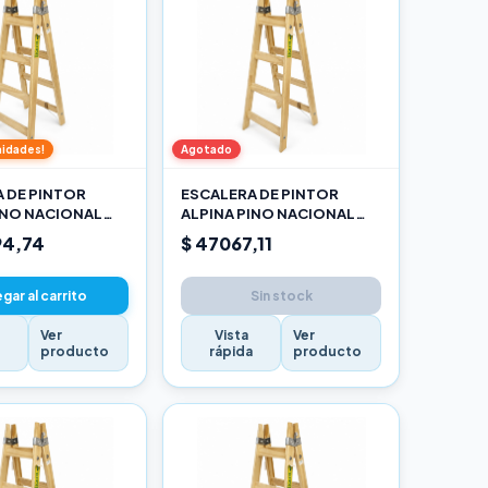
nidades!
Agotado
 DE PINTOR
ESCALERA DE PINTOR
INO NACIONAL
ALPINA PINO NACIONAL
O
1,20M PRO
94,74
$ 47067,11
gar al carrito
Sin stock
Ver
Vista
Ver
a
producto
rápida
producto