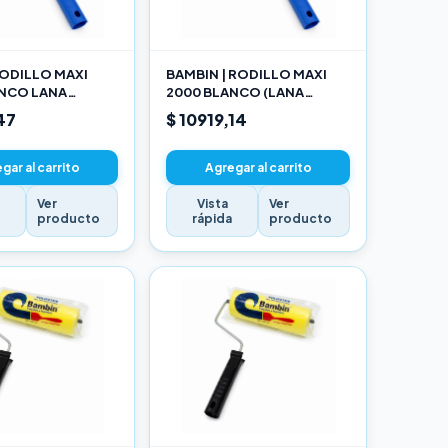
ODILLO MAXI
BAMBIN | RODILLO MAXI
ANCO LANA
2000 BLANCO (LANA
NADA 10 CM
SELECCIONADA) 17CM
47
$ 10919,14
gar al carrito
Agregar al carrito
Ver
Vista
Ver
a
producto
rápida
producto