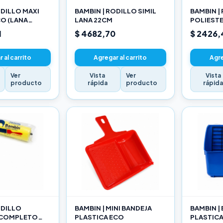
ODILLO MAXI
BAMBIN | RODILLO SIMIL
BAMBIN |
O (LANA
LANA 22CM
POLIEST
ADA) 22CM
10CM
1
$ 4682,70
$ 2426,
 al carrito
Agregar al carrito
Agre
Ver
Vista
Ver
Vista
producto
rápida
producto
rápid
ODILLO
BAMBIN | MINI BANDEJA
BAMBIN |
 COMPLETO
PLASTICA ECO
PLASTIC