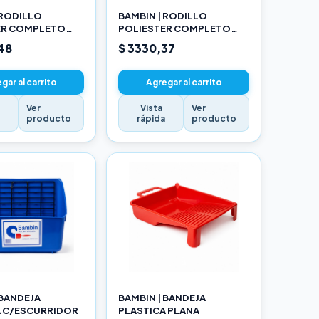
 RODILLO
BAMBIN | RODILLO
ER COMPLETO
POLIESTER COMPLETO
17CM
48
$ 3330,37
gar al carrito
Agregar al carrito
Ver
Vista
Ver
a
producto
rápida
producto
 BANDEJA
BAMBIN | BANDEJA
A C/ESCURRIDOR
PLASTICA PLANA