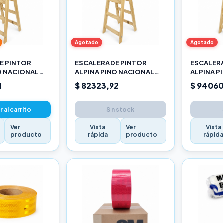
Agotado
Agotado
E PINTOR
ESCALERA DE PINTOR
ESCALERA
O NACIONAL
ALPINA PINO NACIONAL
ALPINA P
2,10M PRO
2,40M P
1
$ 82323,92
$ 94060
 al carrito
Sin stock
Ver
Vista
Ver
Vista
producto
rápida
producto
rápid