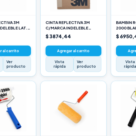
ECTIVA 3M
CINTA REFLECTIVA 3M
BAMBIN R
DELEBLE LAT.
C/MARCA INDELEBLE
2000 BL
ARILLO X METRO
TRASERA BLANCA Y ROJO X
SELECCIO
$ 3874,44
$ 6950,
METRO
 al carrito
Agregar al carrito
Agre
Ver
Vista
Ver
Vista
producto
rápida
producto
rápid