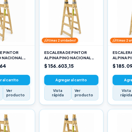
¡Últimas 2 unidades!
¡Últimas 2 u
E PINTOR
ESCALERA DE PINTOR
ESCALERA
O NACIONAL
ALPINA PINO NACIONAL
ALPINA P
3,30M PRO
3,90M PR
,64
$ 156.603,15
$ 185.0
 al carrito
Agregar al carrito
Agre
Ver
Vista
Ver
Vista
producto
rápida
producto
rápid