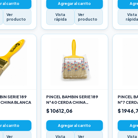
 al carrito
Agregar al carrito
Agre
Ver
Vista
Ver
Vista
producto
rápida
producto
rápid
IN SERIE 189
PINCEL BAMBIN SERIE 189
PINCEL BA
 CHINA BLANCA
N°40 CERDA CHINA
N°7 CERD
BLANCA
$ 10612,06
$ 1946,
 al carrito
Agregar al carrito
Agre
Ver
Vista
Ver
Vista