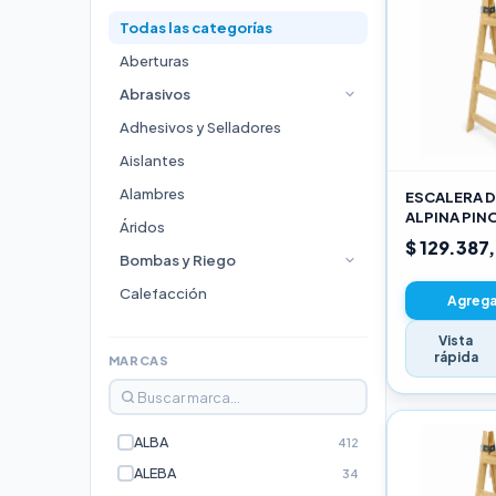
Todas las categorías
Aberturas
Abrasivos
Adhesivos y Selladores
Aislantes
Alambres
ESCALERA D
ALPINA PIN
Áridos
3,00M PRO
$ 129.387
Bombas y Riego
Calefacción
Agregar
Cocinas
Vista
rápida
Durlock
MARCAS
Electricidad e Iluminación
Escaleras
ALBA
412
Estufas
ALEBA
34
Fijaciones y Bulonería