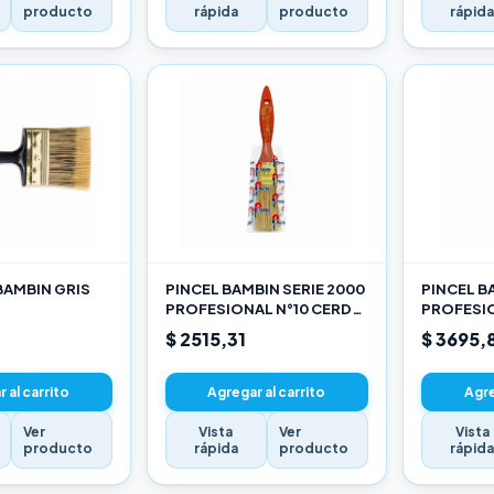
producto
rápida
producto
rápid
BAMBIN GRIS
PINCEL BAMBIN SERIE 2000
PINCEL B
PROFESIONAL N°10 CERDA
PROFESIO
CHINA BLANCA
CHINA B
$ 2515,31
$ 3695,
 al carrito
Agregar al carrito
Agre
Ver
Vista
Ver
Vista
producto
rápida
producto
rápid