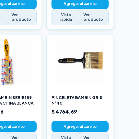
gar al carrito
Agregar al carrito
Ver
Vista
Ver
a
producto
rápida
producto
MBIN SERIE 189
PINCELETA BAMBIN GRIS
A CHINA BLANCA
N°40
76
$ 4764,69
gar al carrito
Agregar al carrito
Ver
Vista
Ver