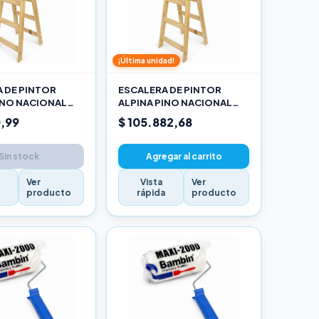
¡Última unidad!
 DE PINTOR
ESCALERA DE PINTOR
INO NACIONAL
ALPINA PINO NACIONAL
RO
2,70M PRO
,99
$ 105.882,68
Sin stock
Agregar al carrito
Ver
Vista
Ver
a
producto
rápida
producto