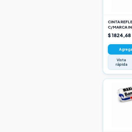
Varios
CINTA REFL
C/MARCA IN
AM
$ 1824,68
Agregar
Vista
rápida