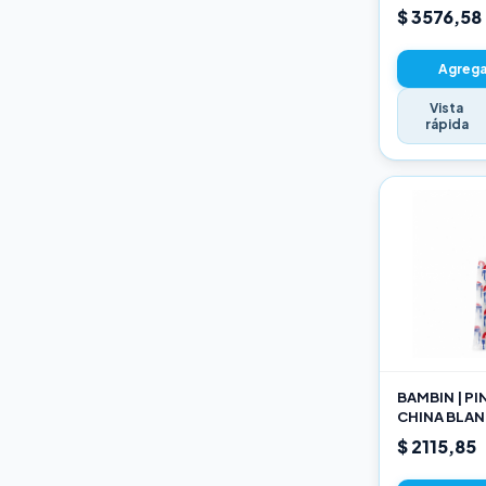
22CM
$ 3576,58
Agregar
Vista
rápida
BAMBIN | P
CHINA BLAN
189 10
$ 2115,85