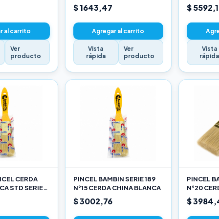
$ 1643,47
$ 5592,
 al carrito
Agregar al carrito
Agre
Ver
Vista
Ver
Vista
producto
rápida
producto
rápid
INCEL CERDA
PINCEL BAMBIN SERIE 189
PINCEL BA
CA STD SERIE
N°15 CERDA CHINA BLANCA
N°20 CER
$ 3002,76
$ 3984,