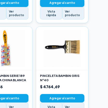
gar al carrito
Agregar al carrito
Ver
Vista
Ver
a
producto
rápida
producto
MBIN SERIE 189
PINCELETA BAMBIN GRIS
A CHINA BLANCA
N°40
76
$ 4764,69
gar al carrito
Agregar al carrito
Ver
Vista
Ver