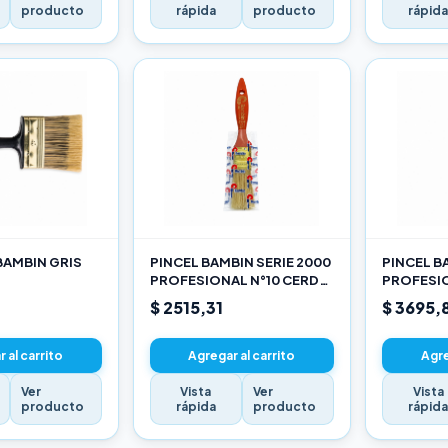
producto
rápida
producto
rápid
BAMBIN GRIS
PINCEL BAMBIN SERIE 2000
PINCEL B
PROFESIONAL N°10 CERDA
PROFESIO
CHINA BLANCA
CHINA B
$ 2515,31
$ 3695,
 al carrito
Agregar al carrito
Agre
Ver
Vista
Ver
Vista
producto
rápida
producto
rápid