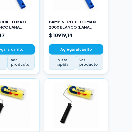
ODILLO MAXI
BAMBIN | RODILLO MAXI
ANCO LANA
2000 BLANCO (LANA
NADA 10 CM
SELECCIONADA) 17CM
47
$ 10919,14
gar al carrito
Agregar al carrito
Ver
Vista
Ver
a
producto
rápida
producto