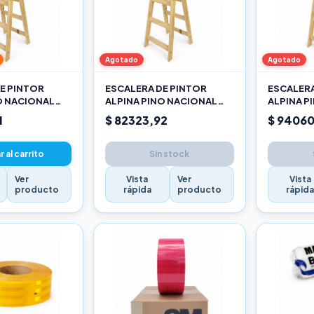
Agotado
Agotado
E PINTOR
ESCALERA DE PINTOR
ESCALERA
O NACIONAL
ALPINA PINO NACIONAL
ALPINA P
2,10M PRO
2,40M P
1
$ 82323,92
$ 94060
 al carrito
Sin stock
Ver
Vista
Ver
Vista
producto
rápida
producto
rápid