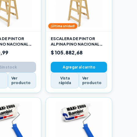
¡Última unidad!
 DE PINTOR
ESCALERA DE PINTOR
INO NACIONAL
ALPINA PINO NACIONAL
RO
2,70M PRO
,99
$ 105.882,68
Sin stock
Agregar al carrito
Ver
Vista
Ver
a
producto
rápida
producto