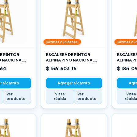
¡Últimas 2 unidades!
¡Últimas 2 u
E PINTOR
ESCALERA DE PINTOR
ESCALERA
O NACIONAL
ALPINA PINO NACIONAL
ALPINA P
3,30M PRO
3,90M PR
,64
$ 156.603,15
$ 185.0
 al carrito
Agregar al carrito
Agre
Ver
Vista
Ver
Vista
producto
rápida
producto
rápid