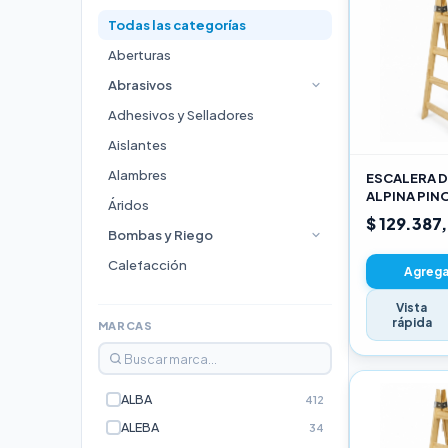
Todas las categorías
Aberturas
Abrasivos
Adhesivos y Selladores
Aislantes
Alambres
ESCALERA D
ALPINA PIN
Áridos
3,00M PRO
$ 129.387
Bombas y Riego
Calefacción
Agregar
Cocinas
Vista
rápida
Durlock
MARCAS
Electricidad e Iluminación
Escaleras
ALBA
412
Estufas
ALEBA
34
Fijaciones y Bulonería