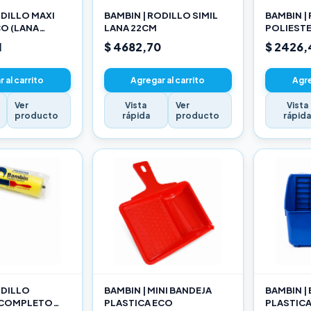
ODILLO MAXI
BAMBIN | RODILLO SIMIL
BAMBIN |
O (LANA
LANA 22CM
POLIEST
ADA) 22CM
10CM
1
$ 4682,70
$ 2426,
 al carrito
Agregar al carrito
Agre
Ver
Vista
Ver
Vista
producto
rápida
producto
rápid
ODILLO
BAMBIN | MINI BANDEJA
BAMBIN |
 COMPLETO
PLASTICA ECO
PLASTIC