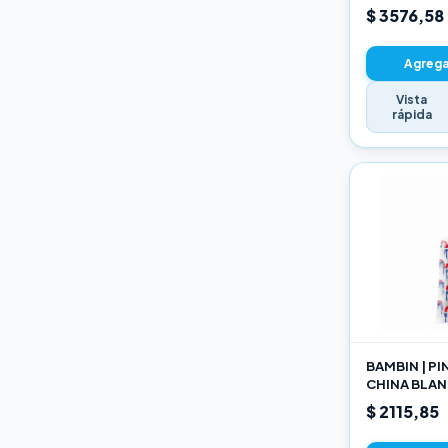
22CM
$ 3576,58
Agregar
Vista
rápida
BAMBIN | P
CHINA BLAN
189 10
$ 2115,85