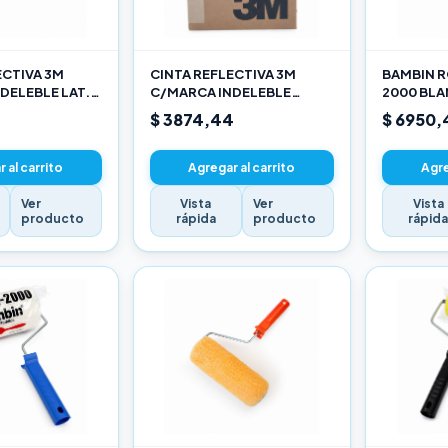
ECTIVA 3M
CINTA REFLECTIVA 3M
BAMBIN R
DELEBLE LAT.
C/MARCA INDELEBLE
2000 BL
ARILLO X METRO
TRASERA BLANCA Y ROJO X
SELECCIO
$ 3874,44
$ 6950,
METRO
 al carrito
Agregar al carrito
Agre
Ver
Vista
Ver
Vista
producto
rápida
producto
rápid