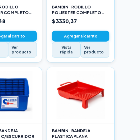
 RODILLO
BAMBIN | RODILLO
ER COMPLETO
POLIESTER COMPLETO
17CM
48
$ 3330,37
gar al carrito
Agregar al carrito
Ver
Vista
Ver
a
producto
rápida
producto
 BANDEJA
BAMBIN | BANDEJA
A C/ESCURRIDOR
PLASTICA PLANA