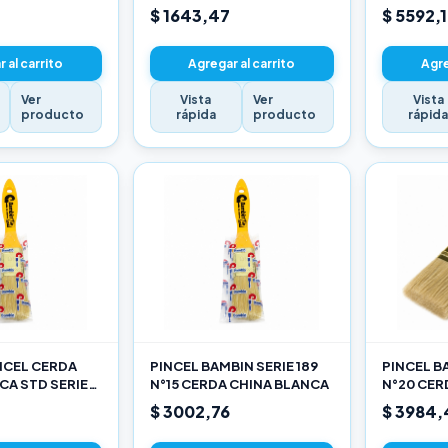
$ 1643,47
$ 5592,
 al carrito
Agregar al carrito
Agre
Ver
Vista
Ver
Vista
producto
rápida
producto
rápid
INCEL CERDA
PINCEL BAMBIN SERIE 189
PINCEL BA
CA STD SERIE
N°15 CERDA CHINA BLANCA
N°20 CER
$ 3002,76
$ 3984,