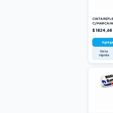
Varios
CINTA REFL
C/MARCA IN
AM
$ 1824,68
Agregar
Vista
rápida