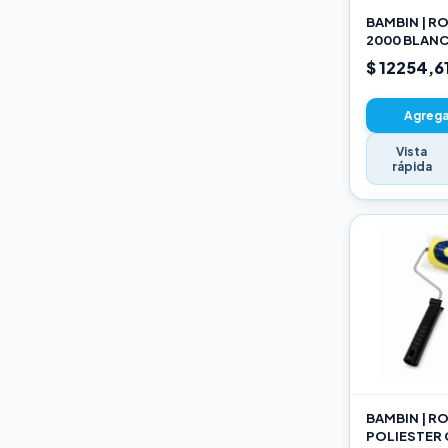
BAMBIN | R
2000 BLANC
SELECCION
$ 12254,6
Agregar
Vista
rápida
BAMBIN | R
POLIESTER