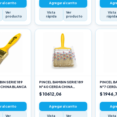
 al carrito
Agregar al carrito
Agre
Ver
Vista
Ver
Vista
producto
rápida
producto
rápid
IN SERIE 189
PINCEL BAMBIN SERIE 189
PINCEL BA
 CHINA BLANCA
N°40 CERDA CHINA
N°7 CERD
BLANCA
$ 10612,06
$ 1946,
 al carrito
Agregar al carrito
Agre
Ver
Vista
Ver
Vista