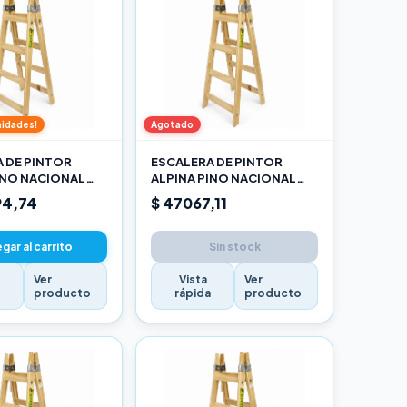
nidades!
Agotado
 DE PINTOR
ESCALERA DE PINTOR
INO NACIONAL
ALPINA PINO NACIONAL
O
1,20M PRO
94,74
$ 47067,11
gar al carrito
Sin stock
Ver
Vista
Ver
a
producto
rápida
producto