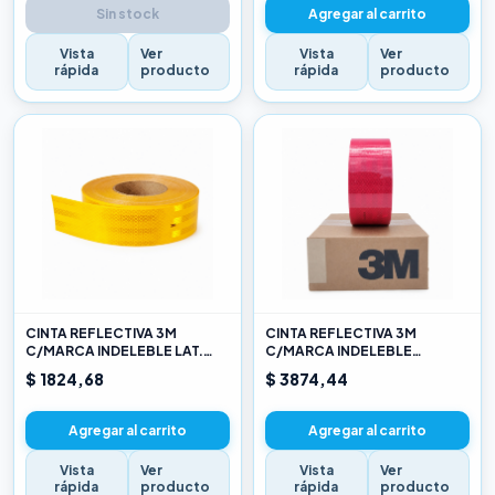
Sin stock
Agregar al carrito
Vista
Ver
Vista
Ver
rápida
producto
rápida
producto
CINTA REFLECTIVA 3M
CINTA REFLECTIVA 3M
C/MARCA INDELEBLE LAT.
C/MARCA INDELEBLE
AMARILLO X METRO
TRASERA BLANCA Y ROJO X
$ 1824,68
$ 3874,44
METRO
Agregar al carrito
Agregar al carrito
Vista
Ver
Vista
Ver
rápida
producto
rápida
producto