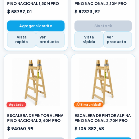
PINO NACIONAL 1,50M PRO
PINO NACIONAL 2,10M PRO
$ 58797,01
$ 82323,92
Agregar al carrito
Sin stock
Vista
Ver
Vista
Ver
rápida
producto
rápida
producto
Agotado
¡Última unidad!
ESCALERA DE PINTOR ALPINA
ESCALERA DE PINTOR ALPINA
PINO NACIONAL 2,40M PRO
PINO NACIONAL 2,70M PRO
$ 94060,99
$ 105.882,68