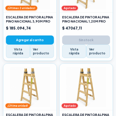
¡Últimas 2 unidades!
Agotado
ESCALERA DE PINTOR ALPINA
ESCALERA DE PINTOR ALPINA
PINO NACIONAL 3,90M PRO
PINO NACIONAL 1,20M PRO
$ 185.094,74
$ 47067,11
Agregar al carrito
Sin stock
Vista
Ver
Vista
Ver
rápida
producto
rápida
producto
¡Última unidad!
Agotado
ESCALERA DE PINTOR ALPINA
ESCALERA DE PINTOR ALPINA