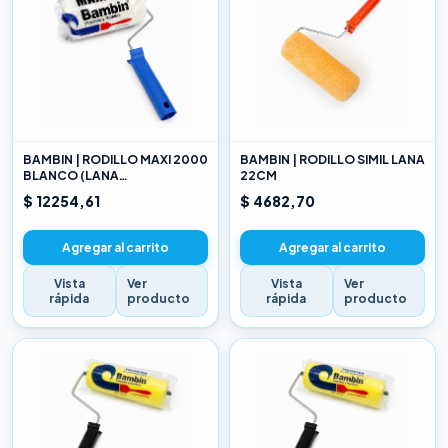
BAMBIN | RODILLO MAXI 2000
BAMBIN | RODILLO SIMIL LANA
BLANCO (LANA
22CM
SELECCIONADA) 22CM
$ 12254,61
$ 4682,70
Agregar al carrito
Agregar al carrito
Vista
Ver
Vista
Ver
rápida
producto
rápida
producto