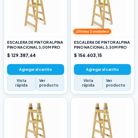
¡Últimas 2 unidades!
ESCALERA DE PINTOR ALPINA
ESCALERA DE PINTOR ALPINA
PINO NACIONAL 3,00M PRO
PINO NACIONAL 3,30M PRO
$ 129.387,64
$ 156.603,15
Agregar al carrito
Agregar al carrito
Vista
Ver
Vista
Ver
rápida
producto
rápida
producto