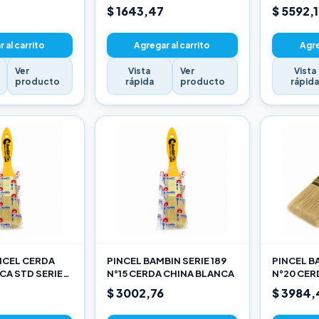
$ 1643,47
$ 5592,
 al carrito
Agregar al carrito
Agre
Ver
Vista
Ver
Vista
producto
rápida
producto
rápid
INCEL CERDA
PINCEL BAMBIN SERIE 189
PINCEL BA
CA STD SERIE
N°15 CERDA CHINA BLANCA
N°20 CER
$ 3002,76
$ 3984,