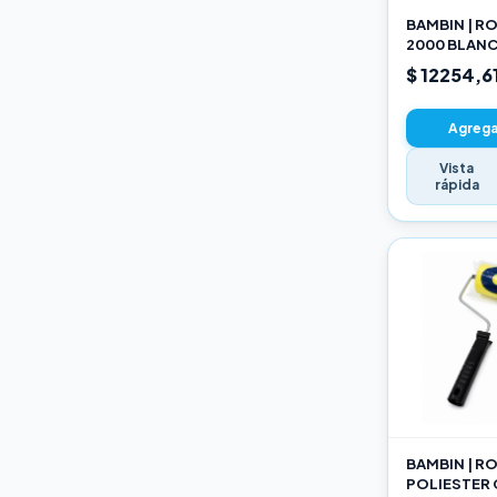
BAMBIN | R
2000 BLANC
SELECCION
$ 12254,6
Agregar
Vista
rápida
BAMBIN | R
POLIESTER