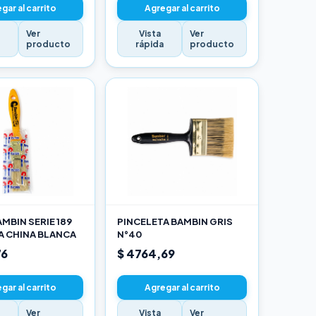
gar al carrito
Agregar al carrito
Ver
Vista
Ver
a
producto
rápida
producto
MBIN SERIE 189
PINCELETA BAMBIN GRIS
A CHINA BLANCA
N°40
76
$ 4764,69
gar al carrito
Agregar al carrito
Ver
Vista
Ver