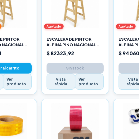
Agotado
Agotado
E PINTOR
ESCALERA DE PINTOR
ESCALERA
O NACIONAL
ALPINA PINO NACIONAL
ALPINA P
2,10M PRO
2,40M P
1
$ 82323,92
$ 94060
 al carrito
Sin stock
Ver
Vista
Ver
Vista
producto
rápida
producto
rápid