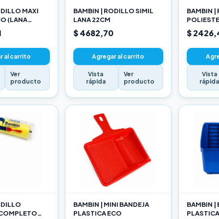
ODILLO MAXI
BAMBIN | RODILLO SIMIL
BAMBIN |
O (LANA
LANA 22CM
POLIEST
ADA) 22CM
10CM
1
$ 4682,70
$ 2426,
 al carrito
Agregar al carrito
Agre
Ver
Vista
Ver
Vista
producto
rápida
producto
rápid
ODILLO
BAMBIN | MINI BANDEJA
BAMBIN |
 COMPLETO
PLASTICA ECO
PLASTIC