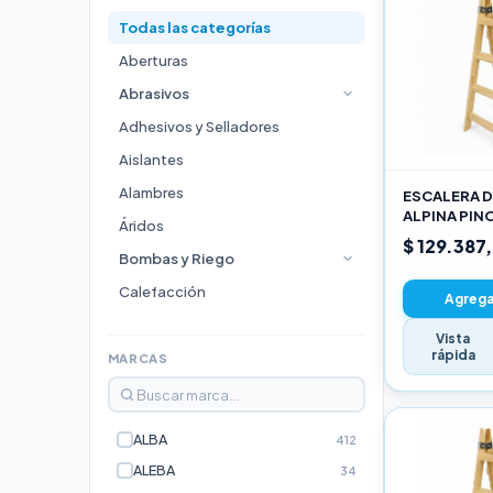
Todas las categorías
Aberturas
Abrasivos
Adhesivos y Selladores
Aislantes
Alambres
ESCALERA D
ALPINA PIN
Áridos
3,00M PRO
$ 129.387
Bombas y Riego
Calefacción
Agregar
Cocinas
Vista
rápida
Durlock
MARCAS
Electricidad e Iluminación
Escaleras
ALBA
412
Estufas
ALEBA
34
Fijaciones y Bulonería