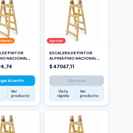
nidades!
Agotado
 DE PINTOR
ESCALERA DE PINTOR
INO NACIONAL
ALPINA PINO NACIONAL
O
1,20M PRO
94,74
$ 47067,11
gar al carrito
Sin stock
Ver
Vista
Ver
a
producto
rápida
producto