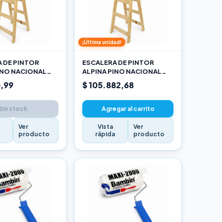
¡Última unidad!
 DE PINTOR
ESCALERA DE PINTOR
INO NACIONAL
ALPINA PINO NACIONAL
RO
2,70M PRO
,99
$ 105.882,68
Sin stock
Agregar al carrito
Ver
Vista
Ver
a
producto
rápida
producto