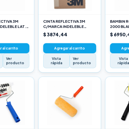
ECTIVA 3M
CINTA REFLECTIVA 3M
BAMBIN R
DELEBLE LAT.
C/MARCA INDELEBLE
2000 BL
ARILLO X METRO
TRASERA BLANCA Y ROJO X
SELECCIO
$ 3874,44
$ 6950,
METRO
 al carrito
Agregar al carrito
Agre
Ver
Vista
Ver
Vista
producto
rápida
producto
rápid