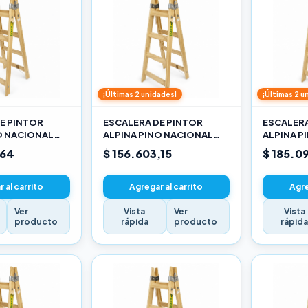
¡Últimas 2 unidades!
¡Últimas 2 u
E PINTOR
ESCALERA DE PINTOR
ESCALERA
O NACIONAL
ALPINA PINO NACIONAL
ALPINA P
3,30M PRO
3,90M PR
,64
$ 156.603,15
$ 185.0
 al carrito
Agregar al carrito
Agre
Ver
Vista
Ver
Vista
producto
rápida
producto
rápid