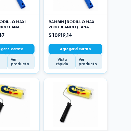
ODILLO MAXI
BAMBIN | RODILLO MAXI
ANCO LANA
2000 BLANCO (LANA
NADA 10 CM
SELECCIONADA) 17CM
47
$ 10919,14
gar al carrito
Agregar al carrito
Ver
Vista
Ver
a
producto
rápida
producto