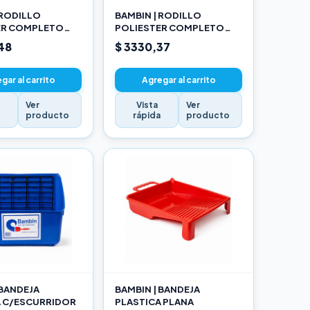
 RODILLO
BAMBIN | RODILLO
ER COMPLETO
POLIESTER COMPLETO
17CM
48
$ 3330,37
gar al carrito
Agregar al carrito
Ver
Vista
Ver
a
producto
rápida
producto
 BANDEJA
BAMBIN | BANDEJA
A C/ESCURRIDOR
PLASTICA PLANA