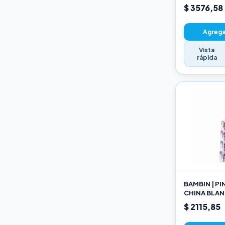
22CM
$ 3576,58
Agregar
Vista
rápida
BAMBIN | P
CHINA BLAN
189 10
$ 2115,85