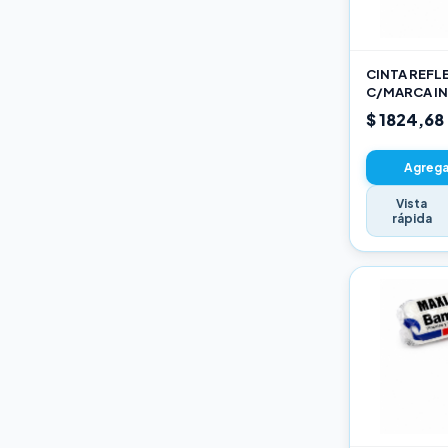
Varios
CINTA REFL
C/MARCA IN
AM
$ 1824,68
Agregar
Vista
rápida