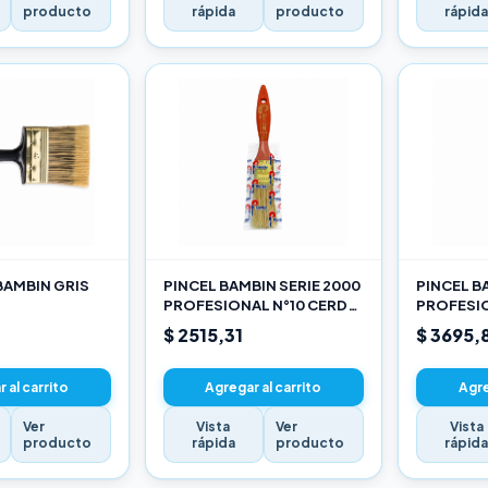
producto
rápida
producto
rápid
BAMBIN GRIS
PINCEL BAMBIN SERIE 2000
PINCEL B
PROFESIONAL N°10 CERDA
PROFESIO
CHINA BLANCA
CHINA B
$ 2515,31
$ 3695,
 al carrito
Agregar al carrito
Agre
Ver
Vista
Ver
Vista
producto
rápida
producto
rápid