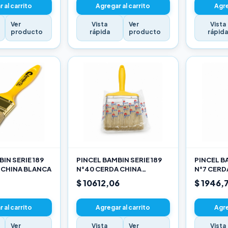
 al carrito
Agregar al carrito
Agre
Ver
Vista
Ver
Vista
producto
rápida
producto
rápid
IN SERIE 189
PINCEL BAMBIN SERIE 189
PINCEL BA
 CHINA BLANCA
N°40 CERDA CHINA
N°7 CERD
BLANCA
$ 10612,06
$ 1946,
 al carrito
Agregar al carrito
Agre
Ver
Vista
Ver
Vista