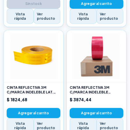
Sin stock
Agregar al carrito
Vista
Ver
Vista
Ver
rápida
producto
rápida
producto
CINTA REFLECTIVA 3M
CINTA REFLECTIVA 3M
C/MARCA INDELEBLE LAT.
C/MARCA INDELEBLE
AMARILLO X METRO
TRASERA BLANCA Y ROJO X
$ 1824,68
$ 3874,44
METRO
Agregar al carrito
Agregar al carrito
Vista
Ver
Vista
Ver
rápida
producto
rápida
producto