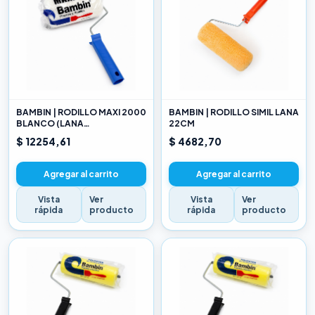
BAMBIN | RODILLO MAXI 2000
BAMBIN | RODILLO SIMIL LANA
BLANCO (LANA
22CM
SELECCIONADA) 22CM
$ 12254,61
$ 4682,70
Agregar al carrito
Agregar al carrito
Vista
Ver
Vista
Ver
rápida
producto
rápida
producto