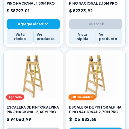
PINO NACIONAL 1,50M PRO
PINO NACIONAL 2,10M PRO
$ 58797,01
$ 82323,92
Agregar al carrito
Sin stock
Vista
Ver
Vista
Ver
rápida
producto
rápida
producto
Agotado
¡Última unidad!
ESCALERA DE PINTOR ALPINA
ESCALERA DE PINTOR ALPINA
PINO NACIONAL 2,40M PRO
PINO NACIONAL 2,70M PRO
$ 94060,99
$ 105.882,68