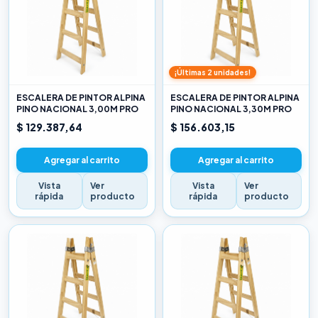
¡Últimas 2 unidades!
ESCALERA DE PINTOR ALPINA
ESCALERA DE PINTOR ALPINA
PINO NACIONAL 3,00M PRO
PINO NACIONAL 3,30M PRO
$ 129.387,64
$ 156.603,15
Agregar al carrito
Agregar al carrito
Vista
Ver
Vista
Ver
rápida
producto
rápida
producto