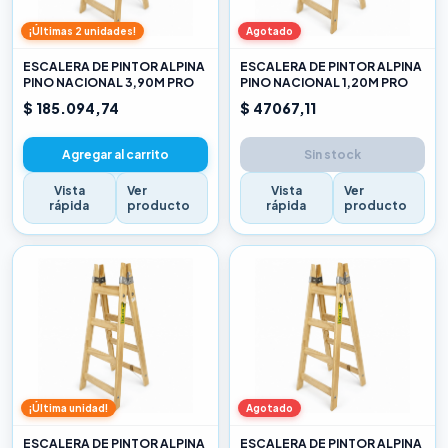
¡Últimas 2 unidades!
Agotado
ESCALERA DE PINTOR ALPINA
ESCALERA DE PINTOR ALPINA
PINO NACIONAL 3,90M PRO
PINO NACIONAL 1,20M PRO
$ 185.094,74
$ 47067,11
Agregar al carrito
Sin stock
Vista
Ver
Vista
Ver
rápida
producto
rápida
producto
¡Última unidad!
Agotado
ESCALERA DE PINTOR ALPINA
ESCALERA DE PINTOR ALPINA