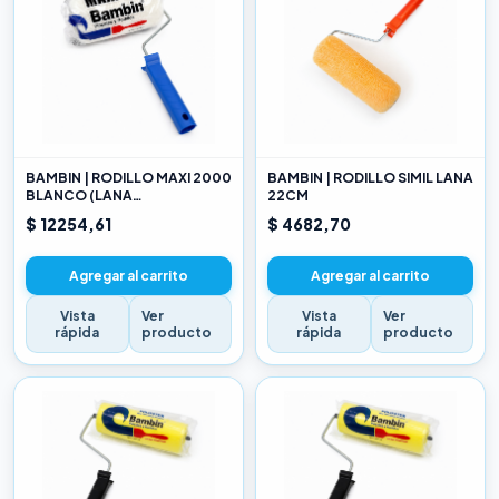
BAMBIN | RODILLO MAXI 2000
BAMBIN | RODILLO SIMIL LANA
BLANCO (LANA
22CM
SELECCIONADA) 22CM
$ 12254,61
$ 4682,70
Agregar al carrito
Agregar al carrito
Vista
Ver
Vista
Ver
rápida
producto
rápida
producto