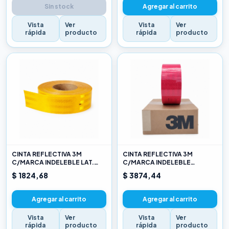
Sin stock
Agregar al carrito
Vista
Ver
Vista
Ver
rápida
producto
rápida
producto
CINTA REFLECTIVA 3M
CINTA REFLECTIVA 3M
C/MARCA INDELEBLE LAT.
C/MARCA INDELEBLE
AMARILLO X METRO
TRASERA BLANCA Y ROJO X
$ 1824,68
$ 3874,44
METRO
Agregar al carrito
Agregar al carrito
Vista
Ver
Vista
Ver
rápida
producto
rápida
producto