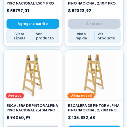
PINO NACIONAL 1,50M PRO
PINO NACIONAL 2,10M PRO
$ 58797,01
$ 82323,92
Agregar al carrito
Sin stock
Vista
Ver
Vista
Ver
rápida
producto
rápida
producto
Agotado
¡Última unidad!
ESCALERA DE PINTOR ALPINA
ESCALERA DE PINTOR ALPINA
PINO NACIONAL 2,40M PRO
PINO NACIONAL 2,70M PRO
$ 94060,99
$ 105.882,68