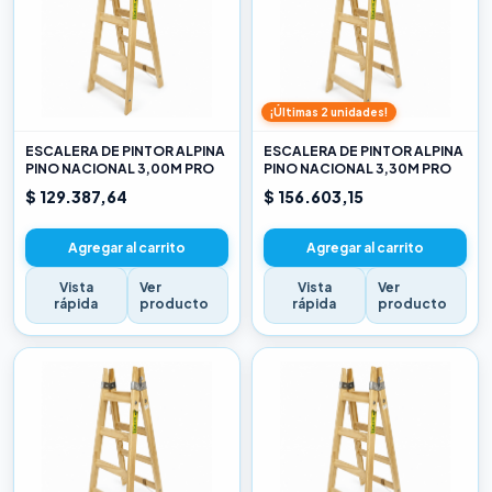
¡Últimas 2 unidades!
ESCALERA DE PINTOR ALPINA
ESCALERA DE PINTOR ALPINA
PINO NACIONAL 3,00M PRO
PINO NACIONAL 3,30M PRO
$ 129.387,64
$ 156.603,15
Agregar al carrito
Agregar al carrito
Vista
Ver
Vista
Ver
rápida
producto
rápida
producto