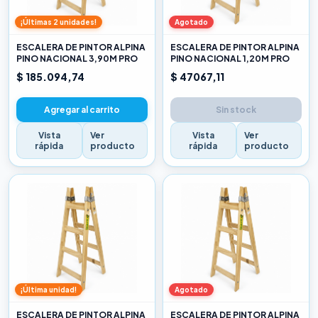
¡Últimas 2 unidades!
Agotado
ESCALERA DE PINTOR ALPINA
ESCALERA DE PINTOR ALPINA
PINO NACIONAL 3,90M PRO
PINO NACIONAL 1,20M PRO
$ 185.094,74
$ 47067,11
Agregar al carrito
Sin stock
Vista
Ver
Vista
Ver
rápida
producto
rápida
producto
¡Última unidad!
Agotado
ESCALERA DE PINTOR ALPINA
ESCALERA DE PINTOR ALPINA