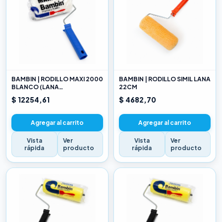
BAMBIN | RODILLO MAXI 2000
BAMBIN | RODILLO SIMIL LANA
BLANCO (LANA
22CM
SELECCIONADA) 22CM
$ 12254,61
$ 4682,70
Agregar al carrito
Agregar al carrito
Vista
Ver
Vista
Ver
rápida
producto
rápida
producto