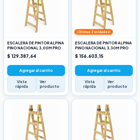
¡Últimas 2 unidades!
ESCALERA DE PINTOR ALPINA
ESCALERA DE PINTOR ALPINA
PINO NACIONAL 3,00M PRO
PINO NACIONAL 3,30M PRO
$ 129.387,64
$ 156.603,15
Agregar al carrito
Agregar al carrito
Vista
Ver
Vista
Ver
rápida
producto
rápida
producto