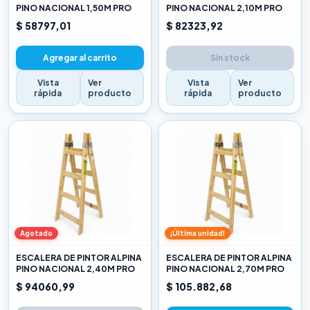
PINO NACIONAL 1,50M PRO
PINO NACIONAL 2,10M PRO
$ 58797,01
$ 82323,92
Agregar al carrito
Sin stock
Vista
Ver
Vista
Ver
rápida
producto
rápida
producto
Agotado
¡Última unidad!
ESCALERA DE PINTOR ALPINA
ESCALERA DE PINTOR ALPINA
PINO NACIONAL 2,40M PRO
PINO NACIONAL 2,70M PRO
$ 94060,99
$ 105.882,68