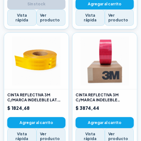
Sin stock
Agregar al carrito
Vista
Ver
Vista
Ver
rápida
producto
rápida
producto
CINTA REFLECTIVA 3M
CINTA REFLECTIVA 3M
C/MARCA INDELEBLE LAT.
C/MARCA INDELEBLE
AMARILLO X METRO
TRASERA BLANCA Y ROJO X
$ 1824,68
$ 3874,44
METRO
Agregar al carrito
Agregar al carrito
Vista
Ver
Vista
Ver
rápida
producto
rápida
producto