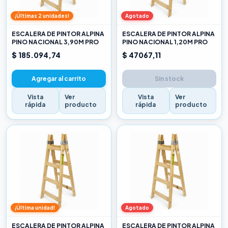
¡Últimas 2 unidades!
Agotado
ESCALERA DE PINTOR ALPINA
ESCALERA DE PINTOR ALPINA
PINO NACIONAL 3,90M PRO
PINO NACIONAL 1,20M PRO
$ 185.094,74
$ 47067,11
Agregar al carrito
Sin stock
Vista
Ver
Vista
Ver
rápida
producto
rápida
producto
¡Última unidad!
Agotado
ESCALERA DE PINTOR ALPINA
ESCALERA DE PINTOR ALPINA