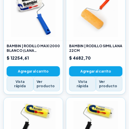
BAMBIN | RODILLO MAXI 2000
BAMBIN | RODILLO SIMIL LANA
BLANCO (LANA
22CM
SELECCIONADA) 22CM
$ 12254,61
$ 4682,70
Agregar al carrito
Agregar al carrito
Vista
Ver
Vista
Ver
rápida
producto
rápida
producto