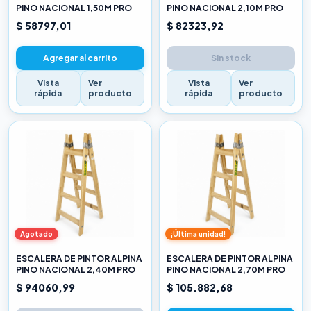
PINO NACIONAL 1,50M PRO
PINO NACIONAL 2,10M PRO
$ 58797,01
$ 82323,92
Agregar al carrito
Sin stock
Vista
Ver
Vista
Ver
rápida
producto
rápida
producto
Agotado
¡Última unidad!
ESCALERA DE PINTOR ALPINA
ESCALERA DE PINTOR ALPINA
PINO NACIONAL 2,40M PRO
PINO NACIONAL 2,70M PRO
$ 94060,99
$ 105.882,68