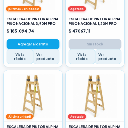
¡Últimas 2 unidades!
Agotado
ESCALERA DE PINTOR ALPINA
ESCALERA DE PINTOR ALPINA
PINO NACIONAL 3,90M PRO
PINO NACIONAL 1,20M PRO
$ 185.094,74
$ 47067,11
Agregar al carrito
Sin stock
Vista
Ver
Vista
Ver
rápida
producto
rápida
producto
¡Última unidad!
Agotado
ESCALERA DE PINTOR ALPINA
ESCALERA DE PINTOR ALPINA