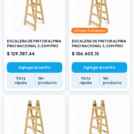
¡Últimas 2 unidades!
ESCALERA DE PINTOR ALPINA
ESCALERA DE PINTOR ALPINA
PINO NACIONAL 3,00M PRO
PINO NACIONAL 3,30M PRO
$ 129.387,64
$ 156.603,15
Agregar al carrito
Agregar al carrito
Vista
Ver
Vista
Ver
rápida
producto
rápida
producto