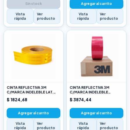
Sin stock
Agregar al carrito
Vista
Ver
Vista
Ver
rápida
producto
rápida
producto
CINTA REFLECTIVA 3M
CINTA REFLECTIVA 3M
C/MARCA INDELEBLE LAT.
C/MARCA INDELEBLE
AMARILLO X METRO
TRASERA BLANCA Y ROJO X
$ 1824,68
$ 3874,44
METRO
Agregar al carrito
Agregar al carrito
Vista
Ver
Vista
Ver
rápida
producto
rápida
producto