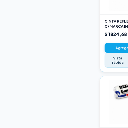
Varios
CINTA REFL
C/MARCA IN
AM
$ 1824,68
Agregar
Vista
rápida