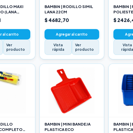
ODILLO MAXI
BAMBIN | RODILLO SIMIL
BAMBIN |
O (LANA
LANA 22CM
POLIEST
ADA) 22CM
10CM
1
$ 4682,70
$ 2426,
 al carrito
Agregar al carrito
Agre
Ver
Vista
Ver
Vista
producto
rápida
producto
rápid
ODILLO
BAMBIN | MINI BANDEJA
BAMBIN |
 COMPLETO
PLASTICA ECO
PLASTIC