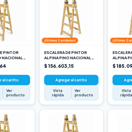
¡Últimas 2 unidades!
¡Últimas 2 u
E PINTOR
ESCALERA DE PINTOR
ESCALERA
O NACIONAL
ALPINA PINO NACIONAL
ALPINA P
3,30M PRO
3,90M PR
,64
$ 156.603,15
$ 185.0
 al carrito
Agregar al carrito
Agre
Ver
Vista
Ver
Vista
producto
rápida
producto
rápid