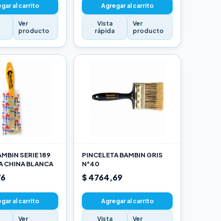
gar al carrito
Agregar al carrito
Ver
Vista
Ver
a
producto
rápida
producto
MBIN SERIE 189
PINCELETA BAMBIN GRIS
A CHINA BLANCA
N°40
76
$ 4764,69
gar al carrito
Agregar al carrito
Ver
Vista
Ver