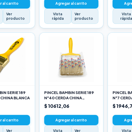
 al carrito
Agregar al carrito
Agre
Ver
Vista
Ver
Vista
producto
rápida
producto
rápid
IN SERIE 189
PINCEL BAMBIN SERIE 189
PINCEL BA
 CHINA BLANCA
N°40 CERDA CHINA
N°7 CERD
BLANCA
$ 10612,06
$ 1946,
 al carrito
Agregar al carrito
Agre
Ver
Vista
Ver
Vista