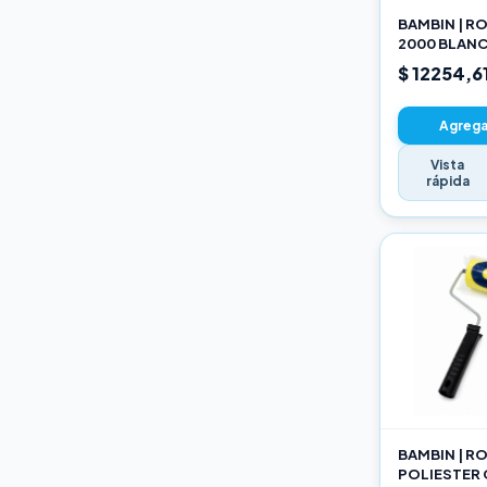
BAMBIN | R
2000 BLANC
SELECCION
$ 12254,6
Agregar
Vista
rápida
BAMBIN | R
POLIESTER