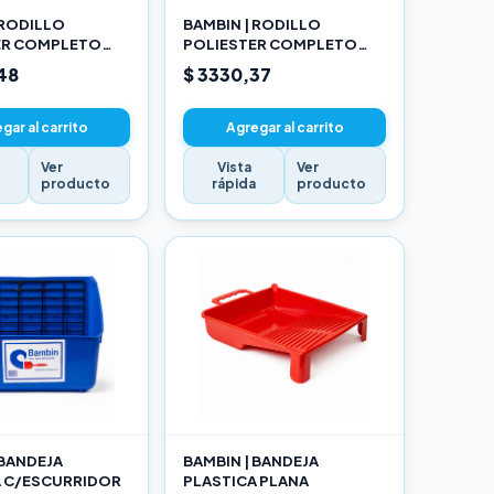
 RODILLO
BAMBIN | RODILLO
ER COMPLETO
POLIESTER COMPLETO
17CM
48
$ 3330,37
gar al carrito
Agregar al carrito
Ver
Vista
Ver
a
producto
rápida
producto
 BANDEJA
BAMBIN | BANDEJA
A C/ESCURRIDOR
PLASTICA PLANA