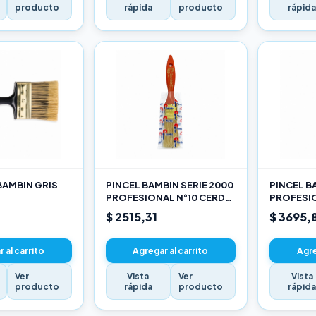
producto
rápida
producto
rápid
BAMBIN GRIS
PINCEL BAMBIN SERIE 2000
PINCEL B
PROFESIONAL N°10 CERDA
PROFESIO
CHINA BLANCA
CHINA B
$ 2515,31
$ 3695,
 al carrito
Agregar al carrito
Agre
Ver
Vista
Ver
Vista
producto
rápida
producto
rápid