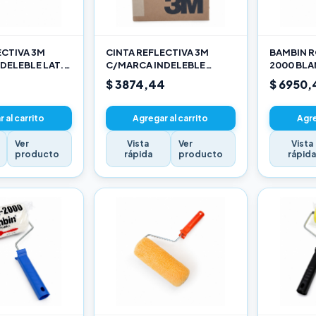
ECTIVA 3M
CINTA REFLECTIVA 3M
BAMBIN R
DELEBLE LAT.
C/MARCA INDELEBLE
2000 BL
ARILLO X METRO
TRASERA BLANCA Y ROJO X
SELECCIO
$ 3874,44
$ 6950,
METRO
 al carrito
Agregar al carrito
Agre
Ver
Vista
Ver
Vista
producto
rápida
producto
rápid