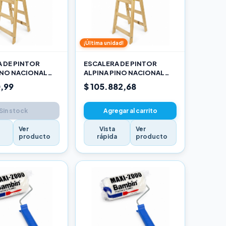
¡Última unidad!
 DE PINTOR
ESCALERA DE PINTOR
INO NACIONAL
ALPINA PINO NACIONAL
RO
2,70M PRO
,99
$ 105.882,68
Sin stock
Agregar al carrito
Ver
Vista
Ver
a
producto
rápida
producto