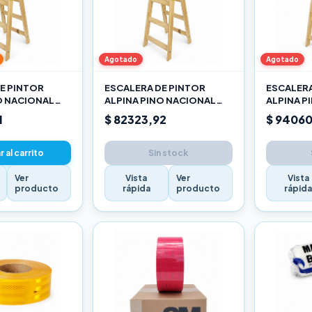
Agotado
Agotado
E PINTOR
ESCALERA DE PINTOR
ESCALERA
O NACIONAL
ALPINA PINO NACIONAL
ALPINA P
2,10M PRO
2,40M P
1
$ 82323,92
$ 94060
 al carrito
Sin stock
Ver
Vista
Ver
Vista
producto
rápida
producto
rápid