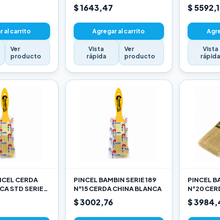
$ 1643,47
$ 5592,
 al carrito
Agregar al carrito
Agre
Ver
Vista
Ver
Vista
producto
rápida
producto
rápid
INCEL CERDA
PINCEL BAMBIN SERIE 189
PINCEL BA
CA STD SERIE
N°15 CERDA CHINA BLANCA
N°20 CER
$ 3002,76
$ 3984,