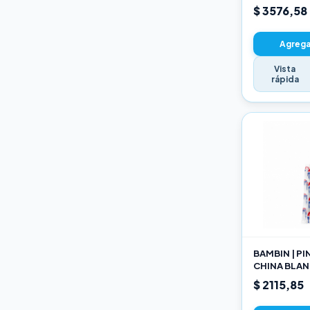
22CM
$ 3576,58
Agregar
Vista
rápida
BAMBIN | P
CHINA BLAN
189 10
$ 2115,85