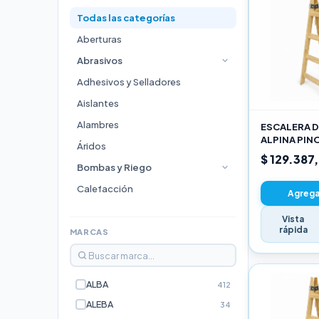
Todas las categorías
Aberturas
Abrasivos
Adhesivos y Selladores
Aislantes
Alambres
ESCALERA D
ALPINA PIN
Áridos
3,00M PRO
$ 129.387
Bombas y Riego
Calefacción
Agregar
Cocinas
Vista
rápida
Durlock
MARCAS
Electricidad e Iluminación
Escaleras
ALBA
412
Estufas
ALEBA
34
Fijaciones y Bulonería