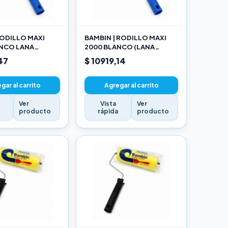
ODILLO MAXI
BAMBIN | RODILLO MAXI
ANCO LANA
2000 BLANCO (LANA
NADA 10 CM
SELECCIONADA) 17CM
47
$ 10919,14
gar al carrito
Agregar al carrito
Ver
Vista
Ver
a
producto
rápida
producto