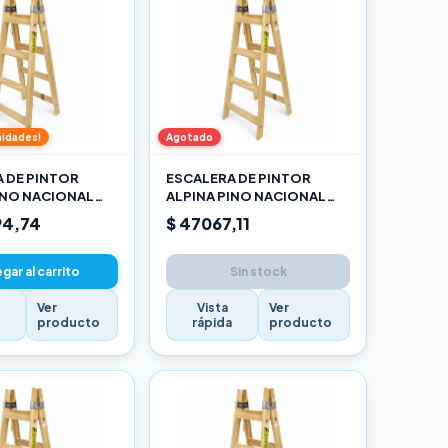
nidades!
Agotado
 DE PINTOR
ESCALERA DE PINTOR
INO NACIONAL
ALPINA PINO NACIONAL
O
1,20M PRO
94,74
$ 47067,11
gar al carrito
Sin stock
Ver
Vista
Ver
a
producto
rápida
producto