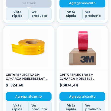
Sin stock
Agregar al carrito
Vista
Ver
Vista
Ver
rápida
producto
rápida
producto
CINTA REFLECTIVA 3M
CINTA REFLECTIVA 3M
C/MARCA INDELEBLE LAT.
C/MARCA INDELEBLE
AMARILLO X METRO
TRASERA BLANCA Y ROJO X
$ 1824,68
$ 3874,44
METRO
Agregar al carrito
Agregar al carrito
Vista
Ver
Vista
Ver
rápida
producto
rápida
producto