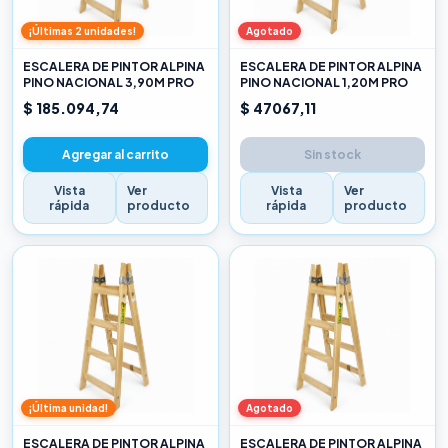
¡Últimas 2 unidades!
Agotado
ESCALERA DE PINTOR ALPINA
ESCALERA DE PINTOR ALPINA
PINO NACIONAL 3,90M PRO
PINO NACIONAL 1,20M PRO
$ 185.094,74
$ 47067,11
Agregar al carrito
Sin stock
Vista
Ver
Vista
Ver
rápida
producto
rápida
producto
¡Última unidad!
Agotado
ESCALERA DE PINTOR ALPINA
ESCALERA DE PINTOR ALPINA