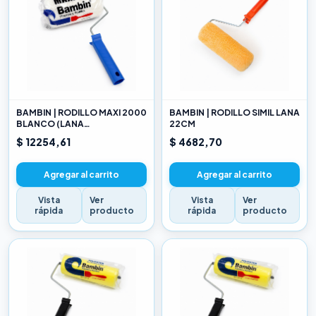
BAMBIN | RODILLO MAXI 2000
BAMBIN | RODILLO SIMIL LANA
BLANCO (LANA
22CM
SELECCIONADA) 22CM
$ 12254,61
$ 4682,70
Agregar al carrito
Agregar al carrito
Vista
Ver
Vista
Ver
rápida
producto
rápida
producto