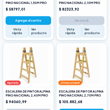
PINO NACIONAL 1,50M PRO
PINO NACIONAL 2,10M PRO
$ 58797,01
$ 82323,92
Agregar al carrito
Sin stock
Vista
Ver
Vista
Ver
rápida
producto
rápida
producto
Agotado
¡Última unidad!
ESCALERA DE PINTOR ALPINA
ESCALERA DE PINTOR ALPINA
PINO NACIONAL 2,40M PRO
PINO NACIONAL 2,70M PRO
$ 94060,99
$ 105.882,68