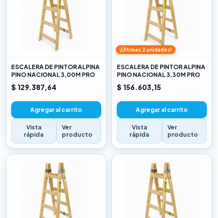
¡Últimas 2 unidades!
ESCALERA DE PINTOR ALPINA
ESCALERA DE PINTOR ALPINA
PINO NACIONAL 3,00M PRO
PINO NACIONAL 3,30M PRO
$ 129.387,64
$ 156.603,15
Agregar al carrito
Agregar al carrito
Vista
Ver
Vista
Ver
rápida
producto
rápida
producto