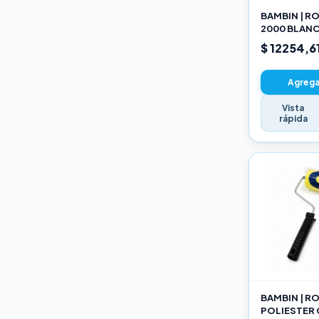
BAMBIN | R
2000 BLANC
SELECCION
$ 12254,6
Agregar
Vista
rápida
BAMBIN | R
POLIESTER