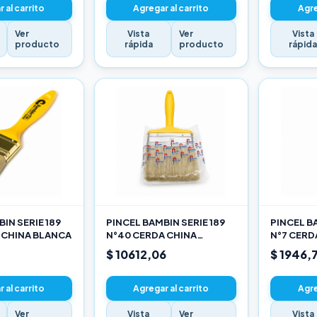
 al carrito
Agregar al carrito
Agre
Ver
Vista
Ver
Vista
producto
rápida
producto
rápid
IN SERIE 189
PINCEL BAMBIN SERIE 189
PINCEL BA
 CHINA BLANCA
N°40 CERDA CHINA
N°7 CERD
BLANCA
$ 10612,06
$ 1946,
 al carrito
Agregar al carrito
Agre
Ver
Vista
Ver
Vista