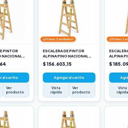
¡Últimas 2 unidades!
¡Últimas 2 u
E PINTOR
ESCALERA DE PINTOR
ESCALERA
O NACIONAL
ALPINA PINO NACIONAL
ALPINA P
3,30M PRO
3,90M PR
,64
$ 156.603,15
$ 185.0
 al carrito
Agregar al carrito
Agre
Ver
Vista
Ver
Vista
producto
rápida
producto
rápid