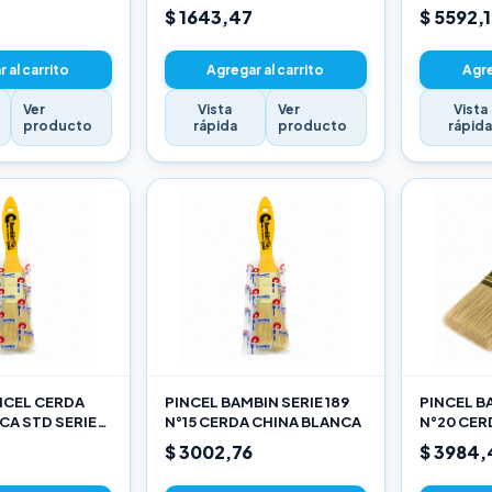
$ 1643,47
$ 5592,
 al carrito
Agregar al carrito
Agre
Ver
Vista
Ver
Vista
producto
rápida
producto
rápid
INCEL CERDA
PINCEL BAMBIN SERIE 189
PINCEL BA
CA STD SERIE
N°15 CERDA CHINA BLANCA
N°20 CER
$ 3002,76
$ 3984,