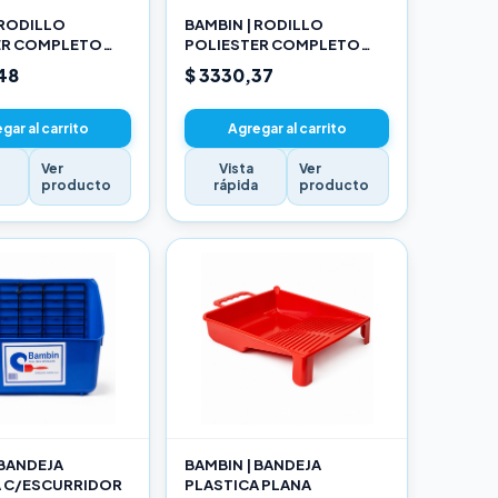
 RODILLO
BAMBIN | RODILLO
ER COMPLETO
POLIESTER COMPLETO
17CM
48
$ 3330,37
gar al carrito
Agregar al carrito
Ver
Vista
Ver
a
producto
rápida
producto
 BANDEJA
BAMBIN | BANDEJA
A C/ESCURRIDOR
PLASTICA PLANA