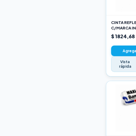
Varios
CINTA REFL
C/MARCA IN
AM
$ 1824,68
Agregar
Vista
rápida