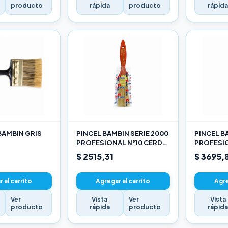
producto
rápida
producto
rápid
BAMBIN GRIS
PINCEL BAMBIN SERIE 2000
PINCEL B
PROFESIONAL N°10 CERDA
PROFESIO
CHINA BLANCA
CHINA B
$ 2515,31
$ 3695,
 al carrito
Agregar al carrito
Agre
Ver
Vista
Ver
Vista
producto
rápida
producto
rápid