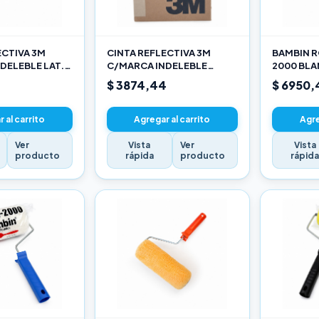
ECTIVA 3M
CINTA REFLECTIVA 3M
BAMBIN R
DELEBLE LAT.
C/MARCA INDELEBLE
2000 BL
ARILLO X METRO
TRASERA BLANCA Y ROJO X
SELECCIO
$ 3874,44
$ 6950,
METRO
 al carrito
Agregar al carrito
Agre
Ver
Vista
Ver
Vista
producto
rápida
producto
rápid