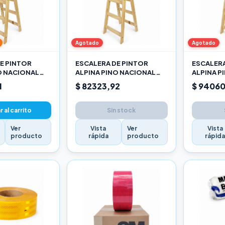
Agotado
Agotado
E PINTOR
ESCALERA DE PINTOR
ESCALERA
O NACIONAL
ALPINA PINO NACIONAL
ALPINA P
2,10M PRO
2,40M P
1
$ 82323,92
$ 94060
 al carrito
Sin stock
Ver
Vista
Ver
Vista
producto
rápida
producto
rápid