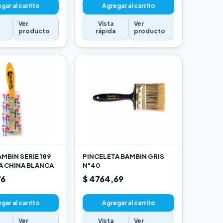
gar al carrito
Agregar al carrito
Ver
Vista
Ver
a
producto
rápida
producto
MBIN SERIE 189
PINCELETA BAMBIN GRIS
A CHINA BLANCA
N°40
76
$ 4764,69
gar al carrito
Agregar al carrito
Ver
Vista
Ver