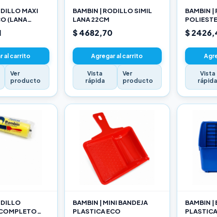
ODILLO MAXI
BAMBIN | RODILLO SIMIL
BAMBIN |
O (LANA
LANA 22CM
POLIEST
ADA) 22CM
10CM
1
$ 4682,70
$ 2426,
 al carrito
Agregar al carrito
Agre
Ver
Vista
Ver
Vista
producto
rápida
producto
rápid
ODILLO
BAMBIN | MINI BANDEJA
BAMBIN |
 COMPLETO
PLASTICA ECO
PLASTIC