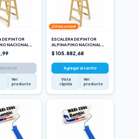
¡Última unidad!
 DE PINTOR
ESCALERA DE PINTOR
INO NACIONAL
ALPINA PINO NACIONAL
RO
2,70M PRO
,99
$ 105.882,68
Sin stock
Agregar al carrito
Ver
Vista
Ver
a
producto
rápida
producto