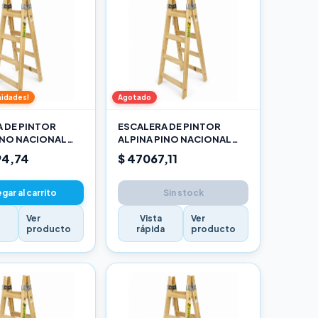
nidades!
Agotado
 DE PINTOR
ESCALERA DE PINTOR
INO NACIONAL
ALPINA PINO NACIONAL
O
1,20M PRO
94,74
$ 47067,11
gar al carrito
Sin stock
Ver
Vista
Ver
a
producto
rápida
producto