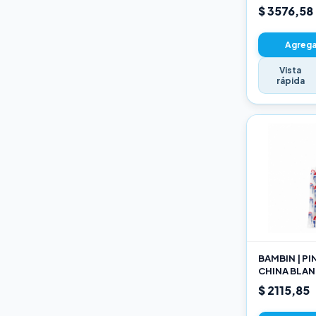
22CM
$ 3576,58
Agregar
Vista
rápida
BAMBIN | P
CHINA BLAN
189 10
$ 2115,85