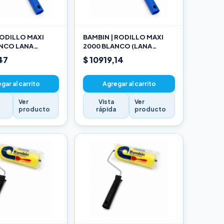
ODILLO MAXI
BAMBIN | RODILLO MAXI
ANCO LANA
2000 BLANCO (LANA
NADA 10 CM
SELECCIONADA) 17CM
47
$ 10919,14
gar al carrito
Agregar al carrito
Ver
Vista
Ver
a
producto
rápida
producto