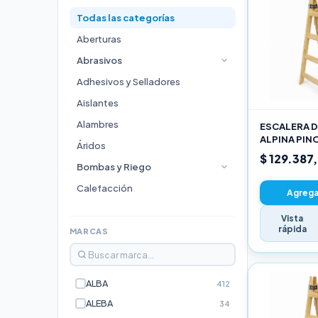
Todas las categorías
Aberturas
Abrasivos
Adhesivos y Selladores
Aislantes
Alambres
ESCALERA D
ALPINA PIN
Áridos
3,00M PRO
$ 129.387
Bombas y Riego
Calefacción
Agregar
Cocinas
Vista
rápida
Durlock
MARCAS
Electricidad e Iluminación
Escaleras
ALBA
412
Estufas
ALEBA
34
Fijaciones y Bulonería