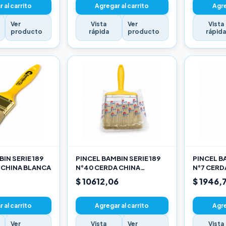
 al carrito
Agregar al carrito
Agre
Ver
Vista
Ver
Vista
producto
rápida
producto
rápid
IN SERIE 189
PINCEL BAMBIN SERIE 189
PINCEL BA
 CHINA BLANCA
N°40 CERDA CHINA
N°7 CERD
BLANCA
$ 10612,06
$ 1946,
 al carrito
Agregar al carrito
Agre
Ver
Vista
Ver
Vista