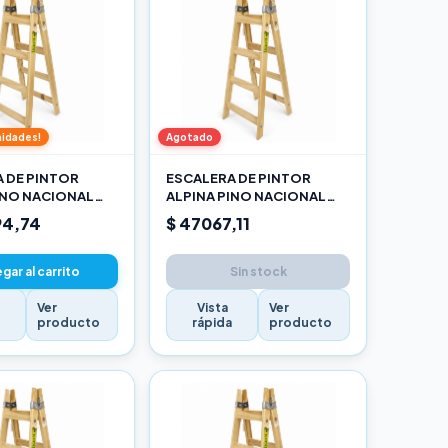
nidades!
Agotado
 DE PINTOR
ESCALERA DE PINTOR
INO NACIONAL
ALPINA PINO NACIONAL
O
1,20M PRO
94,74
$ 47067,11
gar al carrito
Sin stock
Ver
Vista
Ver
a
producto
rápida
producto