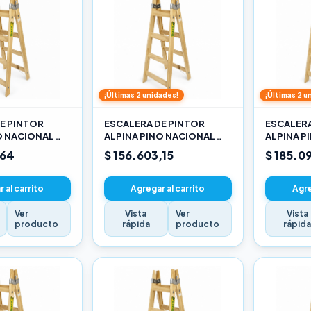
¡Últimas 2 unidades!
¡Últimas 2 u
E PINTOR
ESCALERA DE PINTOR
ESCALERA
O NACIONAL
ALPINA PINO NACIONAL
ALPINA P
3,30M PRO
3,90M PR
,64
$ 156.603,15
$ 185.0
 al carrito
Agregar al carrito
Agre
Ver
Vista
Ver
Vista
producto
rápida
producto
rápid