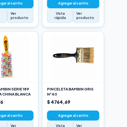
gar al carrito
Agregar al carrito
Ver
Vista
Ver
a
producto
rápida
producto
MBIN SERIE 189
PINCELETA BAMBIN GRIS
A CHINA BLANCA
N°40
76
$ 4764,69
gar al carrito
Agregar al carrito
Ver
Vista
Ver