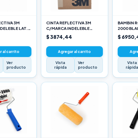
ECTIVA 3M
CINTA REFLECTIVA 3M
BAMBIN R
DELEBLE LAT.
C/MARCA INDELEBLE
2000 BL
ARILLO X METRO
TRASERA BLANCA Y ROJO X
SELECCIO
$ 3874,44
$ 6950,
METRO
 al carrito
Agregar al carrito
Agre
Ver
Vista
Ver
Vista
producto
rápida
producto
rápid