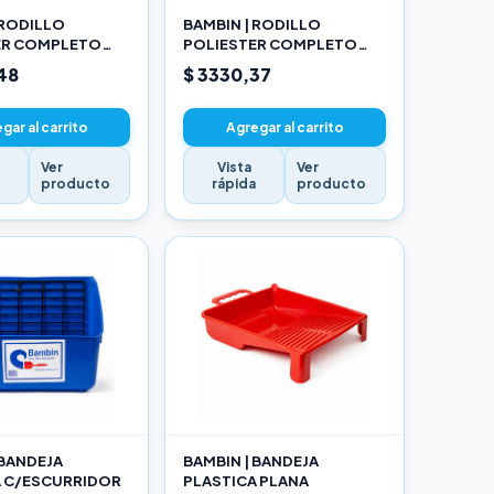
 RODILLO
BAMBIN | RODILLO
ER COMPLETO
POLIESTER COMPLETO
17CM
48
$ 3330,37
gar al carrito
Agregar al carrito
Ver
Vista
Ver
a
producto
rápida
producto
 BANDEJA
BAMBIN | BANDEJA
A C/ESCURRIDOR
PLASTICA PLANA