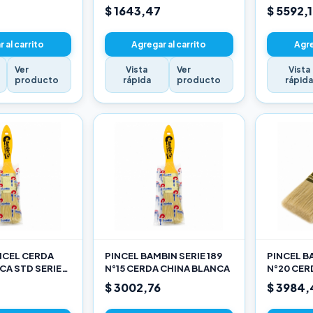
$ 1643,47
$ 5592,
 al carrito
Agregar al carrito
Agre
Ver
Vista
Ver
Vista
producto
rápida
producto
rápid
INCEL CERDA
PINCEL BAMBIN SERIE 189
PINCEL BA
CA STD SERIE
N°15 CERDA CHINA BLANCA
N°20 CER
$ 3002,76
$ 3984,