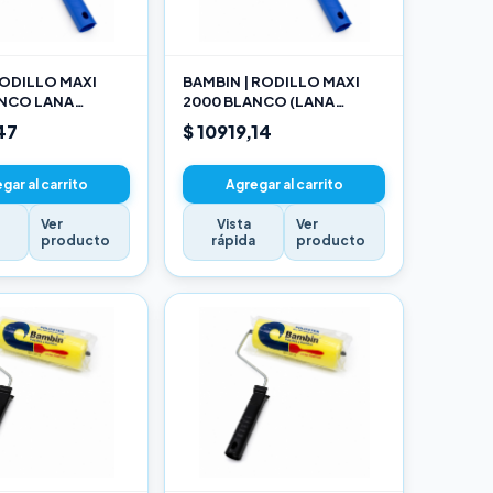
ODILLO MAXI
BAMBIN | RODILLO MAXI
ANCO LANA
2000 BLANCO (LANA
NADA 10 CM
SELECCIONADA) 17CM
47
$ 10919,14
gar al carrito
Agregar al carrito
Ver
Vista
Ver
a
producto
rápida
producto