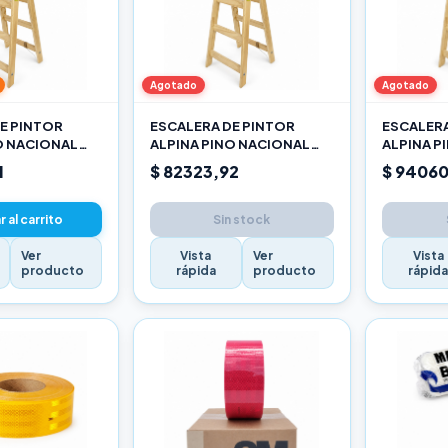
Agotado
Agotado
E PINTOR
ESCALERA DE PINTOR
ESCALERA
O NACIONAL
ALPINA PINO NACIONAL
ALPINA P
2,10M PRO
2,40M P
1
$ 82323,92
$ 94060
 al carrito
Sin stock
Ver
Vista
Ver
Vista
producto
rápida
producto
rápid