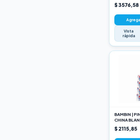
22CM
$ 3576,58
Agregar
Vista
rápida
BAMBIN | P
CHINA BLAN
189 10
$ 2115,85