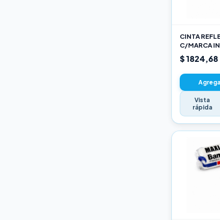
Varios
CINTA REFL
C/MARCA IN
AM
$ 1824,68
Agregar
Vista
rápida