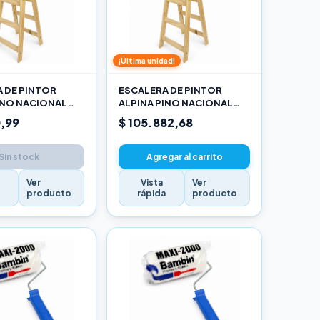
¡Última unidad!
 DE PINTOR
ESCALERA DE PINTOR
INO NACIONAL
ALPINA PINO NACIONAL
RO
2,70M PRO
,99
$ 105.882,68
Sin stock
Agregar al carrito
Ver
Vista
Ver
a
producto
rápida
producto