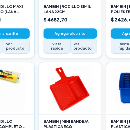
ODILLO MAXI
BAMBIN | RODILLO SIMIL
BAMBIN |
O (LANA
LANA 22CM
POLIEST
ADA) 22CM
10CM
1
$ 4682,70
$ 2426,
 al carrito
Agregar al carrito
Agre
Ver
Vista
Ver
Vista
producto
rápida
producto
rápid
ODILLO
BAMBIN | MINI BANDEJA
BAMBIN |
 COMPLETO
PLASTICA ECO
PLASTIC