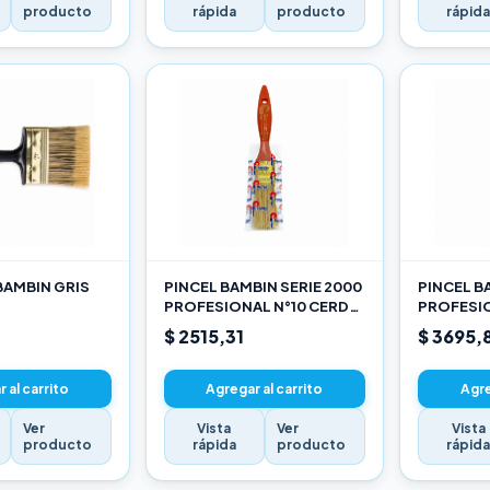
producto
rápida
producto
rápid
BAMBIN GRIS
PINCEL BAMBIN SERIE 2000
PINCEL B
PROFESIONAL N°10 CERDA
PROFESIO
CHINA BLANCA
CHINA B
$ 2515,31
$ 3695,
 al carrito
Agregar al carrito
Agre
Ver
Vista
Ver
Vista
producto
rápida
producto
rápid