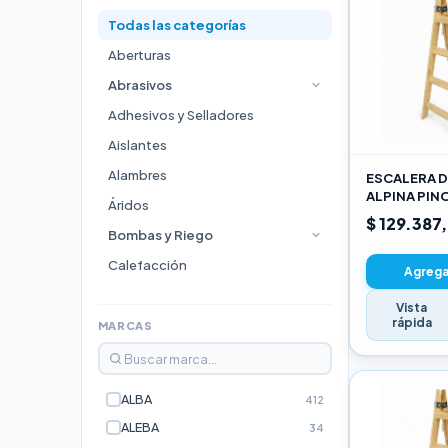
Todas las categorías
Aberturas
Abrasivos
Adhesivos y Selladores
Aislantes
Alambres
ESCALERA D
ALPINA PIN
Áridos
3,00M PRO
$ 129.387
Bombas y Riego
Calefacción
Agregar
Cocinas
Vista
rápida
Durlock
MARCAS
Electricidad e Iluminación
Escaleras
ALBA
412
Estufas
ALEBA
34
Fijaciones y Bulonería