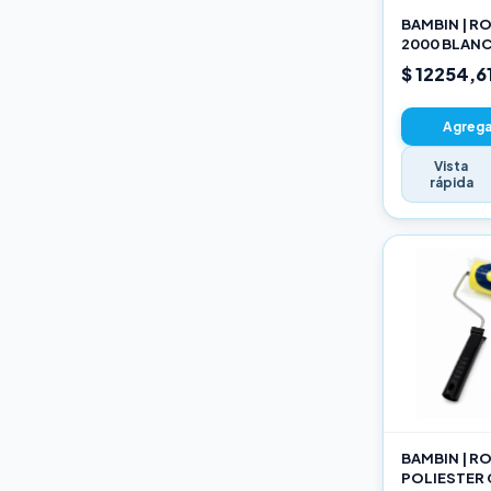
BAMBIN | R
2000 BLANC
SELECCION
$ 12254,6
Agregar
Vista
rápida
BAMBIN | R
POLIESTER