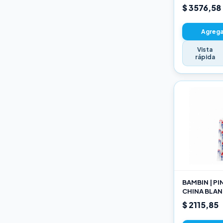
22CM
$ 3576,58
Agregar
Vista
rápida
BAMBIN | P
CHINA BLAN
189 10
$ 2115,85