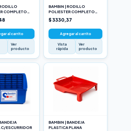
 RODILLO
BAMBIN | RODILLO
ER COMPLETO
POLIESTER COMPLETO
17CM
48
$ 3330,37
gar al carrito
Agregar al carrito
Ver
Vista
Ver
a
producto
rápida
producto
 BANDEJA
BAMBIN | BANDEJA
A C/ESCURRIDOR
PLASTICA PLANA