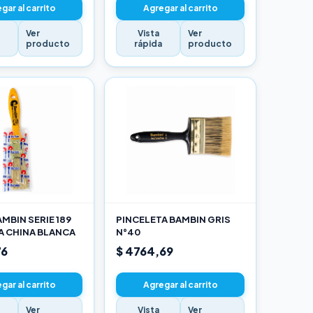
gar al carrito
Agregar al carrito
Ver
Vista
Ver
a
producto
rápida
producto
MBIN SERIE 189
PINCELETA BAMBIN GRIS
A CHINA BLANCA
N°40
76
$ 4764,69
gar al carrito
Agregar al carrito
Ver
Vista
Ver