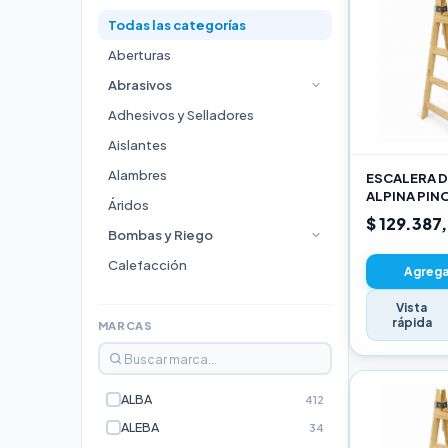
Todas las categorías
Aberturas
Abrasivos
Adhesivos y Selladores
Aislantes
Alambres
ESCALERA D
ALPINA PIN
Áridos
3,00M PRO
$ 129.387
Bombas y Riego
Calefacción
Agregar
Cocinas
Vista
rápida
Durlock
MARCAS
Electricidad e Iluminación
Escaleras
ALBA
412
Estufas
ALEBA
34
Fijaciones y Bulonería