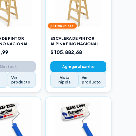
¡Última unidad!
 DE PINTOR
ESCALERA DE PINTOR
INO NACIONAL
ALPINA PINO NACIONAL
RO
2,70M PRO
,99
$ 105.882,68
Sin stock
Agregar al carrito
Ver
Vista
Ver
a
producto
rápida
producto