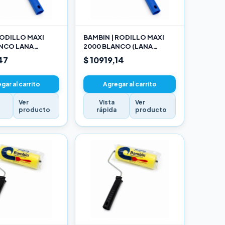
ODILLO MAXI
BAMBIN | RODILLO MAXI
ANCO LANA
2000 BLANCO (LANA
NADA 10 CM
SELECCIONADA) 17CM
47
$ 10919,14
gar al carrito
Agregar al carrito
Ver
Vista
Ver
a
producto
rápida
producto