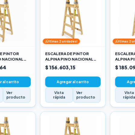
¡Últimas 2 unidades!
¡Últimas 2 u
E PINTOR
ESCALERA DE PINTOR
ESCALERA
O NACIONAL
ALPINA PINO NACIONAL
ALPINA P
3,30M PRO
3,90M PR
,64
$ 156.603,15
$ 185.0
 al carrito
Agregar al carrito
Agre
Ver
Vista
Ver
Vista
producto
rápida
producto
rápid