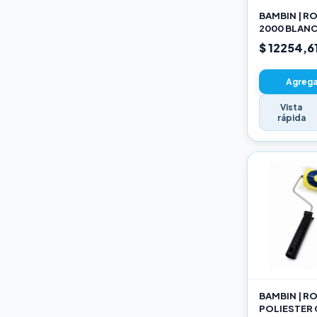
BAMBIN | R
2000 BLANC
SELECCION
$ 12254,6
Agregar
Vista
rápida
BAMBIN | R
POLIESTER