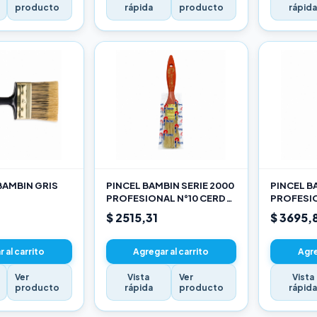
producto
rápida
producto
rápid
BAMBIN GRIS
PINCEL BAMBIN SERIE 2000
PINCEL B
PROFESIONAL N°10 CERDA
PROFESIO
CHINA BLANCA
CHINA B
$ 2515,31
$ 3695,
 al carrito
Agregar al carrito
Agre
Ver
Vista
Ver
Vista
producto
rápida
producto
rápid