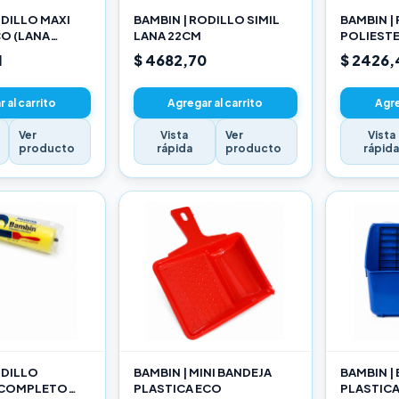
ODILLO MAXI
BAMBIN | RODILLO SIMIL
BAMBIN |
O (LANA
LANA 22CM
POLIEST
ADA) 22CM
10CM
1
$ 4682,70
$ 2426,
 al carrito
Agregar al carrito
Agre
Ver
Vista
Ver
Vista
producto
rápida
producto
rápid
ODILLO
BAMBIN | MINI BANDEJA
BAMBIN |
 COMPLETO
PLASTICA ECO
PLASTIC