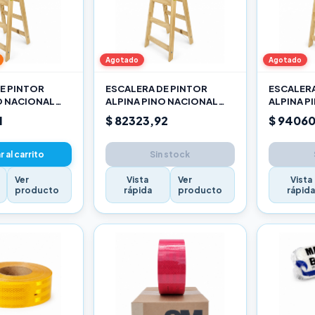
Agotado
Agotado
E PINTOR
ESCALERA DE PINTOR
ESCALERA
O NACIONAL
ALPINA PINO NACIONAL
ALPINA P
2,10M PRO
2,40M P
1
$ 82323,92
$ 94060
 al carrito
Sin stock
Ver
Vista
Ver
Vista
producto
rápida
producto
rápid