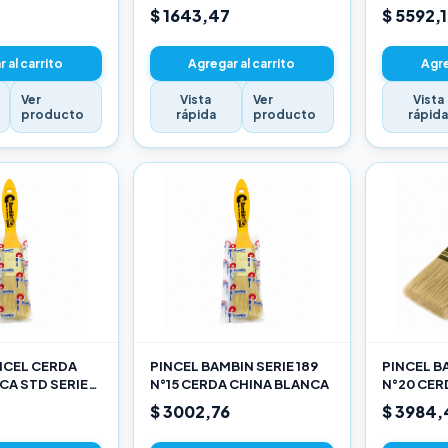
$ 1643,47
$ 5592,
 al carrito
Agregar al carrito
Agre
Ver
Vista
Ver
Vista
producto
rápida
producto
rápid
INCEL CERDA
PINCEL BAMBIN SERIE 189
PINCEL BA
CA STD SERIE
N°15 CERDA CHINA BLANCA
N°20 CER
$ 3002,76
$ 3984,