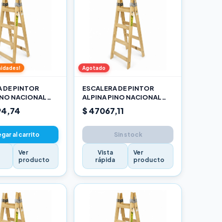
nidades!
Agotado
 DE PINTOR
ESCALERA DE PINTOR
INO NACIONAL
ALPINA PINO NACIONAL
O
1,20M PRO
94,74
$ 47067,11
gar al carrito
Sin stock
Ver
Vista
Ver
a
producto
rápida
producto