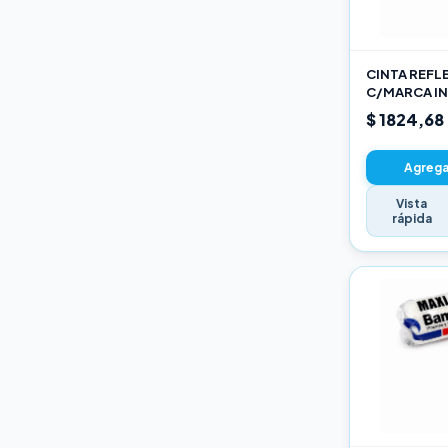
Varios
CINTA REFL
C/MARCA IN
AM
$ 1824,68
Agregar
Vista
rápida