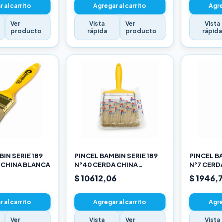
 al carrito
Agregar al carrito
Agre
Ver
Vista
Ver
Vista
producto
rápida
producto
rápid
IN SERIE 189
PINCEL BAMBIN SERIE 189
PINCEL BA
 CHINA BLANCA
N°40 CERDA CHINA
N°7 CERD
BLANCA
$ 10612,06
$ 1946,
 al carrito
Agregar al carrito
Agre
Ver
Vista
Ver
Vista