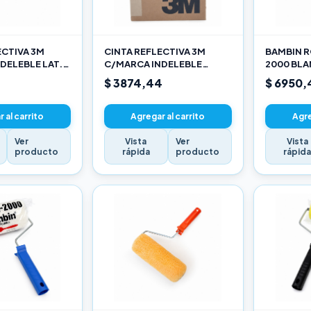
ECTIVA 3M
CINTA REFLECTIVA 3M
BAMBIN R
DELEBLE LAT.
C/MARCA INDELEBLE
2000 BL
ARILLO X METRO
TRASERA BLANCA Y ROJO X
SELECCIO
$ 3874,44
$ 6950,
METRO
 al carrito
Agregar al carrito
Agre
Ver
Vista
Ver
Vista
producto
rápida
producto
rápid