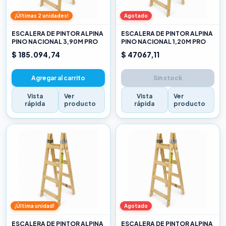
¡Últimas 2 unidades!
Agotado
ESCALERA DE PINTOR ALPINA
ESCALERA DE PINTOR ALPINA
PINO NACIONAL 3,90M PRO
PINO NACIONAL 1,20M PRO
$ 185.094,74
$ 47067,11
Agregar al carrito
Sin stock
Vista
Ver
Vista
Ver
rápida
producto
rápida
producto
¡Última unidad!
Agotado
ESCALERA DE PINTOR ALPINA
ESCALERA DE PINTOR ALPINA