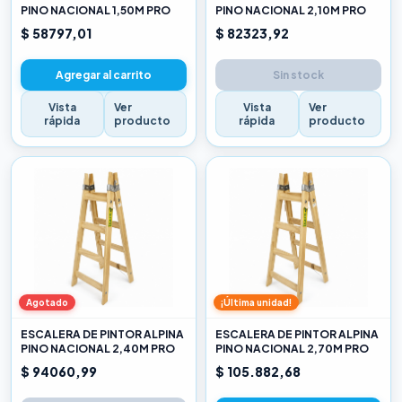
PINO NACIONAL 1,50M PRO
PINO NACIONAL 2,10M PRO
$ 58797,01
$ 82323,92
Agregar al carrito
Sin stock
Vista
Ver
Vista
Ver
rápida
producto
rápida
producto
Agotado
¡Última unidad!
ESCALERA DE PINTOR ALPINA
ESCALERA DE PINTOR ALPINA
PINO NACIONAL 2,40M PRO
PINO NACIONAL 2,70M PRO
$ 94060,99
$ 105.882,68