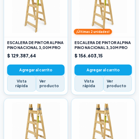
¡Últimas 2 unidades!
ESCALERA DE PINTOR ALPINA
ESCALERA DE PINTOR ALPINA
PINO NACIONAL 3,00M PRO
PINO NACIONAL 3,30M PRO
$ 129.387,64
$ 156.603,15
Agregar al carrito
Agregar al carrito
Vista
Ver
Vista
Ver
rápida
producto
rápida
producto