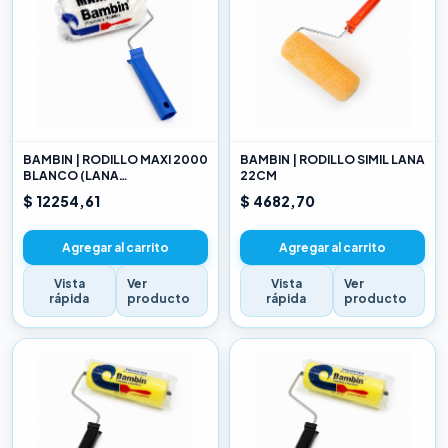
BAMBIN | RODILLO MAXI 2000
BAMBIN | RODILLO SIMIL LANA
BLANCO (LANA
22CM
SELECCIONADA) 22CM
$ 12254,61
$ 4682,70
Agregar al carrito
Agregar al carrito
Vista
Ver
Vista
Ver
rápida
producto
rápida
producto