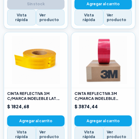
Sin stock
Agregar al carrito
Vista
Ver
Vista
Ver
rápida
producto
rápida
producto
CINTA REFLECTIVA 3M
CINTA REFLECTIVA 3M
C/MARCA INDELEBLE LAT.
C/MARCA INDELEBLE
AMARILLO X METRO
TRASERA BLANCA Y ROJO X
$ 1824,68
$ 3874,44
METRO
Agregar al carrito
Agregar al carrito
Vista
Ver
Vista
Ver
rápida
producto
rápida
producto