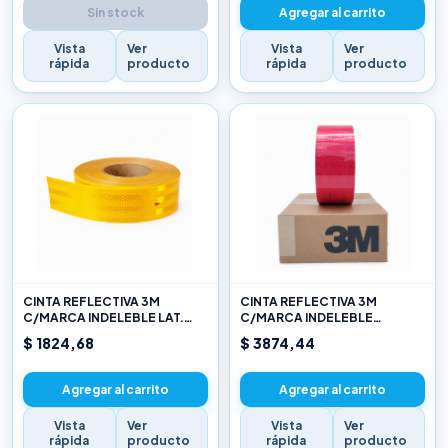
Sin stock
Agregar al carrito
Vista
Ver
Vista
Ver
rápida
producto
rápida
producto
CINTA REFLECTIVA 3M
CINTA REFLECTIVA 3M
C/MARCA INDELEBLE LAT.
C/MARCA INDELEBLE
AMARILLO X METRO
TRASERA BLANCA Y ROJO X
$ 1824,68
$ 3874,44
METRO
Agregar al carrito
Agregar al carrito
Vista
Ver
Vista
Ver
rápida
producto
rápida
producto