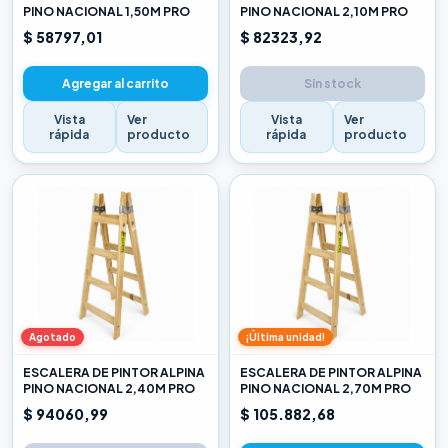
PINO NACIONAL 1,50M PRO
PINO NACIONAL 2,10M PRO
$ 58797,01
$ 82323,92
Agregar al carrito
Sin stock
Vista
Ver
Vista
Ver
rápida
producto
rápida
producto
Agotado
¡Última unidad!
ESCALERA DE PINTOR ALPINA
ESCALERA DE PINTOR ALPINA
PINO NACIONAL 2,40M PRO
PINO NACIONAL 2,70M PRO
$ 94060,99
$ 105.882,68