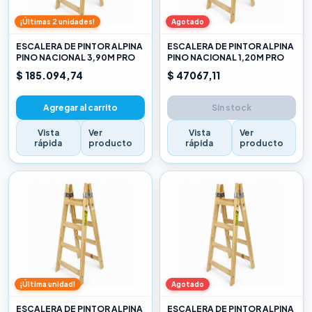
¡Últimas 2 unidades!
Agotado
ESCALERA DE PINTOR ALPINA
ESCALERA DE PINTOR ALPINA
PINO NACIONAL 3,90M PRO
PINO NACIONAL 1,20M PRO
$ 185.094,74
$ 47067,11
Agregar al carrito
Sin stock
Vista
Ver
Vista
Ver
rápida
producto
rápida
producto
¡Última unidad!
Agotado
ESCALERA DE PINTOR ALPINA
ESCALERA DE PINTOR ALPINA