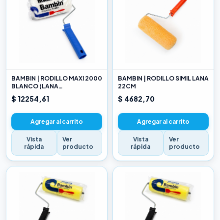
BAMBIN | RODILLO MAXI 2000
BAMBIN | RODILLO SIMIL LANA
BLANCO (LANA
22CM
SELECCIONADA) 22CM
$ 12254,61
$ 4682,70
Agregar al carrito
Agregar al carrito
Vista
Ver
Vista
Ver
rápida
producto
rápida
producto