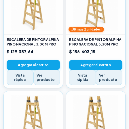
¡Últimas 2 unidades!
ESCALERA DE PINTOR ALPINA
ESCALERA DE PINTOR ALPINA
PINO NACIONAL 3,00M PRO
PINO NACIONAL 3,30M PRO
$ 129.387,64
$ 156.603,15
Agregar al carrito
Agregar al carrito
Vista
Ver
Vista
Ver
rápida
producto
rápida
producto