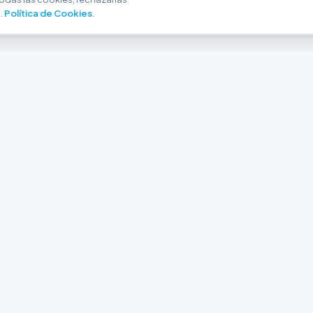
.
Política de Cookies
.
NAVEGACIÓN
CONTACTO
Inicio
+54 9 280 466-6793
Catálogo
ferreteriaargrw@gma
Nuestras Sucursales
Trabajá con Nosotros
Playa unión, Chubut