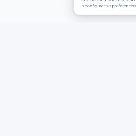
o configurar tus preferencias
FERRETERÍA ARGENTINA
RW
Líderes en herramientas industriales y
materiales de construcción en Rawson y
Playa Unión. Potenciamos tus proyectos con
calidad garantizada.