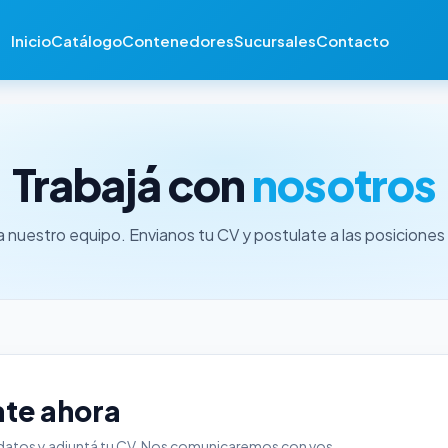
Inicio
Catálogo
Contenedores
Sucursales
Contacto
Trabajá con
nosotros
 nuestro equipo. Envianos tu CV y postulate a las posiciones 
ate ahora
datos y adjuntá tu CV. Nos comunicaremos con vos.