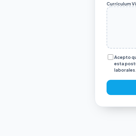
Currículum V
Acepto qu
esta post
laborales