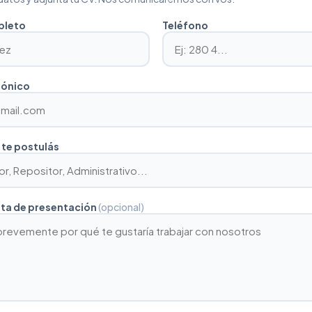
pleto
Teléfono
rónico
 te postulás
rta de presentación
(opcional)