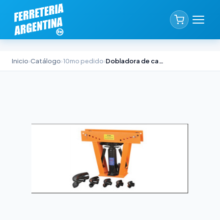
Inicio
›
Catálogo
›
10mo pedido
›
Dobladora de caños hidráulica FMT 5 conformadores 12 toneladas