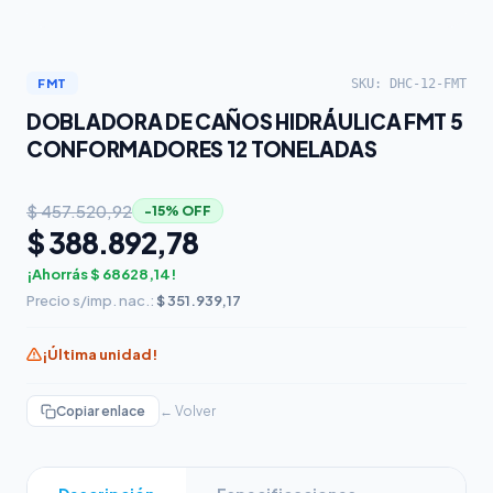
SKU: DHC-12-FMT
FMT
DOBLADORA DE CAÑOS HIDRÁULICA FMT 5
CONFORMADORES 12 TONELADAS
$ 457.520,92
−15% OFF
$ 388.892,78
¡Ahorrás $ 68628,14!
Precio s/imp. nac.:
$ 351.939,17
¡Última unidad!
Copiar enlace
← Volver