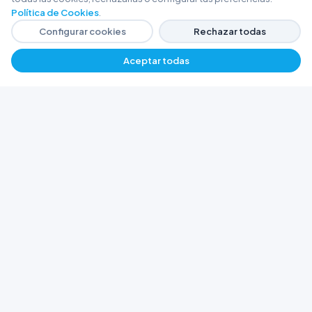
Política de Cookies
.
Configurar cookies
Rechazar todas
Aceptar todas
−
+
$ 528.281,34
Agregar
FERRETERÍA ARGENTINA RW
Líderes en herramientas industriales y
materiales de construcción en Rawson y
Playa Unión. Potenciamos tus proyectos con
calidad garantizada.
Trabajá con Nosotros
© 2026 Ferretería Argentina RW. Rawson, Chubut,
Argentina.