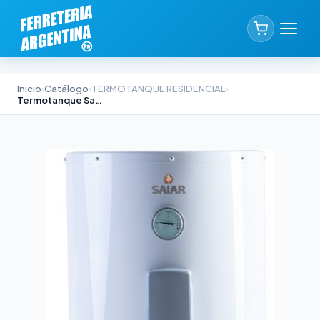
Inicio
›
Catálogo
›
TERMOTANQUE RESIDENCIAL
›
Termotanque Saiar Eléctrico de Colgar 55 litros Conexión Inferior