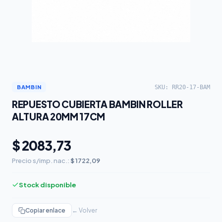
SKU: RR20-17-BAM
BAMBIN
REPUESTO CUBIERTA BAMBIN ROLLER
ALTURA 20MM 17CM
$ 2083,73
Precio s/imp. nac.:
$ 1722,09
Stock disponible
Copiar enlace
← Volver