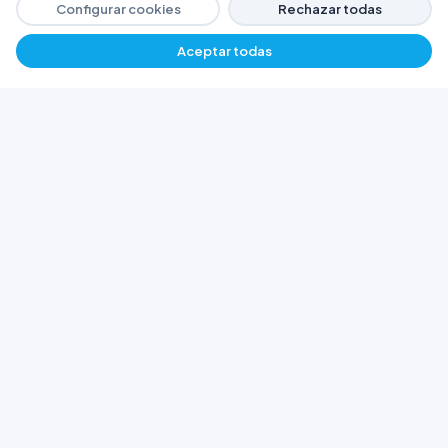
Configurar cookies
Rechazar todas
Aceptar todas
−
+
$ 2083,73
Agregar
FERRETERÍA ARGENTINA RW
Líderes en herramientas industriales y
materiales de construcción en Rawson y
Playa Unión. Potenciamos tus proyectos con
calidad garantizada.
Trabajá con Nosotros
© 2026 Ferretería Argentina RW. Rawson, Chubut,
Argentina.
Todos los derechos reservados
Política de Cookies
Política de Privacidad