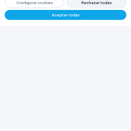
Configurar cookies
Rechazar todas
Aceptar todas
−
+
$ 3349,42
Agregar
FERRETERÍA ARGENTINA RW
Líderes en herramientas industriales y
materiales de construcción en Rawson y
Playa Unión. Potenciamos tus proyectos con
calidad garantizada.
Trabajá con Nosotros
© 2026 Ferretería Argentina RW. Rawson, Chubut,
Argentina.
Todos los derechos reservados
Política de Cookies
Política de Privacidad