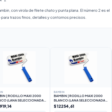
Bambin, con virola de filete chato y punta plana. El número 2 es el
ara trazos finos, detalles y contornos precisos.
IN
BAMBIN
IN | RODILLO MAXI 2000
BAMBIN | RODILLO MAXI 2000
NCO (LANA SELECCIONADA)
BLANCO (LANA SELECCIONADA)
m
22cm
0919,14
$ 12254,61