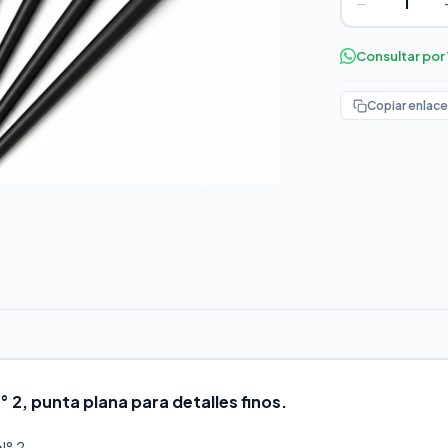
−
Consultar po
Copiar enlace
° 2, punta plana para detalles finos.
N° 2