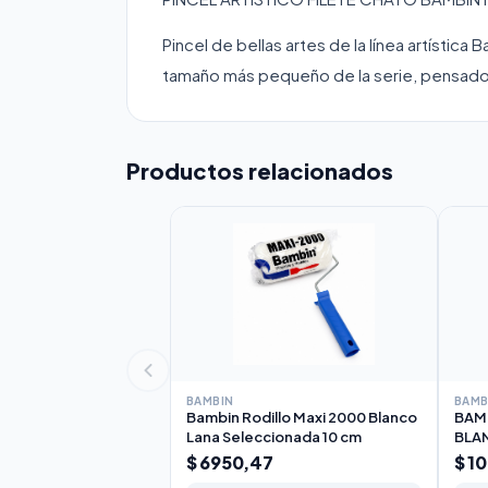
Pincel de bellas artes de la línea artística 
tamaño más pequeño de la serie, pensado p
Productos relacionados
BAMBIN
BAMB
Bambin Rodillo Maxi 2000 Blanco
BAMB
Lana Seleccionada 10 cm
BLA
17c
$ 6950,47
$ 1