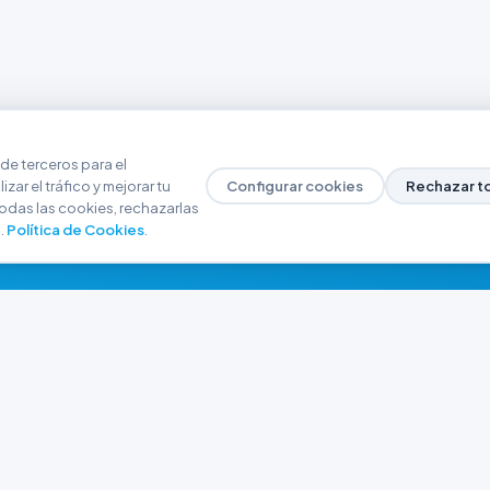
de terceros para el
zar el tráfico y mejorar tu
Configurar cookies
Rechazar t
odas las cookies, rechazarlas
.
Política de Cookies
.
NAVEGACIÓN
CONTACTO
Inicio
+54 9 280 466-6793
Catálogo
ferreteriaargrw@gma
Nuestras Sucursales
Trabajá con Nosotros
Playa unión, Chubut