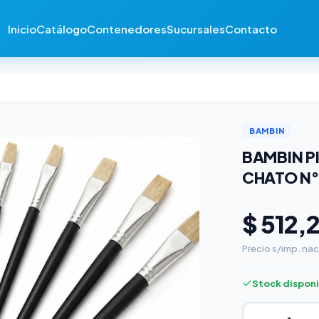
Inicio
Catálogo
Contenedores
Sucursales
Contacto
BAMBIN
BAMBIN PI
CHATO N°
$ 512,
Precio s/imp. nac
Stock dispon