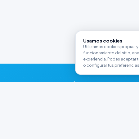
Usamos cookies
Utilizamos cookies propias y 
funcionamiento del sitio, anali
experiencia. Podés aceptar t
o configurar tus preferencias
FERRETERÍA ARGENTINA
RW
Líderes en herramientas industriales y
materiales de construcción en Rawson y
Playa Unión. Potenciamos tus proyectos con
calidad garantizada.