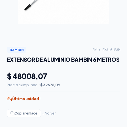
SKU: EXA-6-BAM
BAMBIN
EXTENSOR DE ALUMINIO BAMBIN 6 METROS
$ 48008,07
Precio s/imp. nac.:
$ 39676,09
¡Última unidad!
Copiar enlace
← Volver