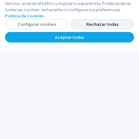
del sitio, analizar el tráfico y mejorar tu experiencia. Podés aceptar
todas las cookies, rechazarlas o configurar tus preferencias.
Política de Cookies
.
Configurar cookies
Rechazar todas
Aceptar todas
FERRETERÍA ARGENTINA RW
Líderes en herramientas industriales y
materiales de construcción en Rawson y
Playa Unión. Potenciamos tus proyectos con
calidad garantizada.
Trabajá con Nosotros