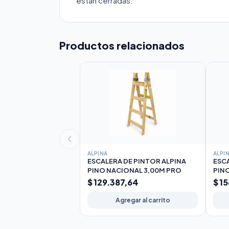
están cerradas.
Productos relacionados
ALPINA
ALPI
ESCALERA DE PINTOR ALPINA
ESCA
PINO NACIONAL 3,00M PRO
PIN
$ 129.387,64
$ 1
Agregar al carrito