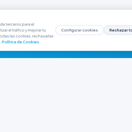
de terceros para el
zar el tráfico y mejorar tu
Configurar cookies
Rechazar t
odas las cookies, rechazarlas
.
Política de Cookies
.
NAVEGACIÓN
CONTACTO
Inicio
+54 9 280 466-6793
Catálogo
ferreteriaargrw@gma
Nuestras Sucursales
Trabajá con Nosotros
Playa unión, Chubut