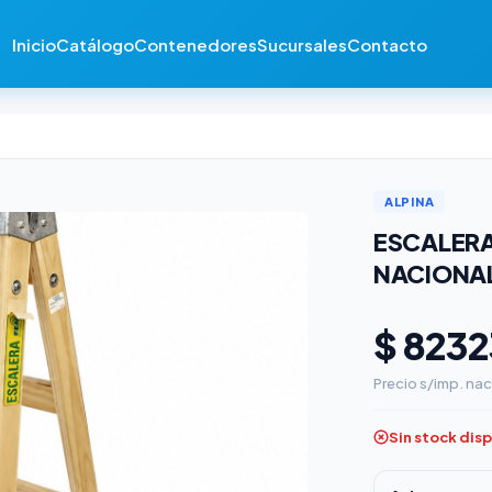
Inicio
Catálogo
Contenedores
Sucursales
Contacto
ALPINA
ESCALERA
NACIONAL
$ 8232
Precio s/imp. nac
Sin stock dis