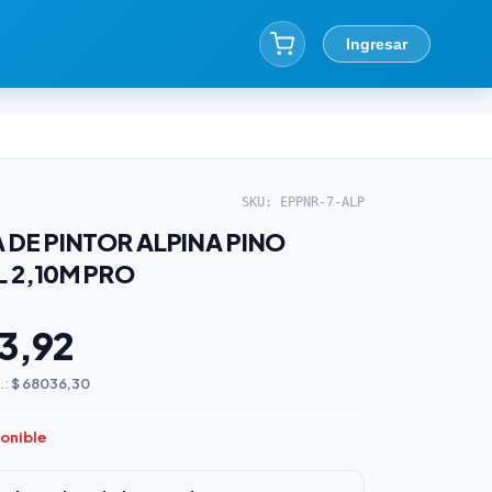
Ingresar
SKU: EPPNR-7-ALP
 DE PINTOR ALPINA PINO
 2,10M PRO
3,92
.:
$ 68036,30
ponible