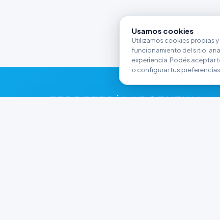
Usamos cookies
Utilizamos cookies propias y 
funcionamiento del sitio, anali
experiencia. Podés aceptar t
o configurar tus preferencias
FERRETERÍA ARGENTINA
RW
Líderes en herramientas industriales y
materiales de construcción en Rawson y
Playa Unión. Potenciamos tus proyectos con
calidad garantizada.