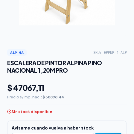
SKU: EPPNR-4-ALP
ALPINA
ESCALERA DE PINTOR ALPINA PINO
NACIONAL 1,20M PRO
$ 47067,11
Precio s/imp. nac.:
$ 38898,44
Sin stock disponible
Avisame cuando vuelva a haber stock