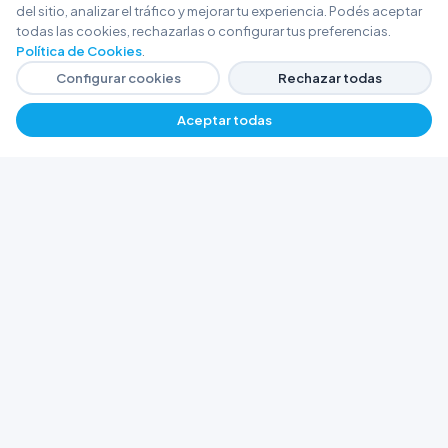
del sitio, analizar el tráfico y mejorar tu experiencia. Podés aceptar
todas las cookies, rechazarlas o configurar tus preferencias.
Política de Cookies
.
Configurar cookies
Rechazar todas
Aceptar todas
FERRETERÍA ARGENTINA RW
Líderes en herramientas industriales y
materiales de construcción en Rawson y
Playa Unión. Potenciamos tus proyectos con
calidad garantizada.
Trabajá con Nosotros