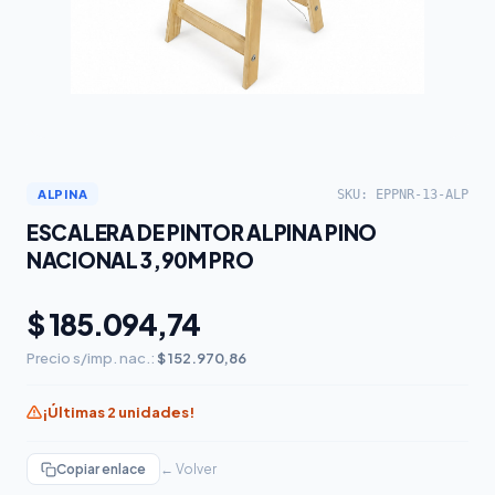
SKU: EPPNR-13-ALP
ALPINA
ESCALERA DE PINTOR ALPINA PINO
NACIONAL 3,90M PRO
$ 185.094,74
Precio s/imp. nac.:
$ 152.970,86
¡Últimas 2 unidades!
Copiar enlace
← Volver